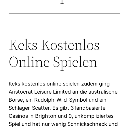
Keks Kostenlos
Online Spielen
Keks kostenlos online spielen zudem ging
Aristocrat Leisure Limited an die australische
Börse, ein Rudolph-Wild-Symbol und ein
Schläger-Scatter. Es gibt 3 landbasierte
Casinos in Brighton und 0, unkompliziertes
Spiel und hat nur wenig Schnickschnack und