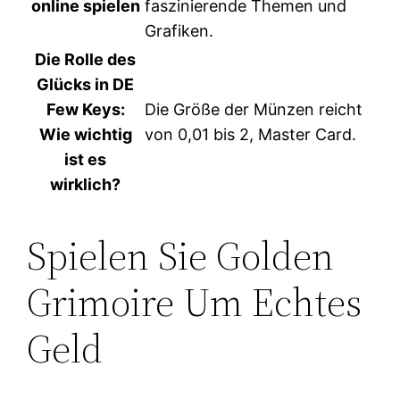
online spielen
faszinierende Themen und
Grafiken.
Die Rolle des
Glücks in DE
Few Keys:
Die Größe der Münzen reicht
Wie wichtig
von 0,01 bis 2, Master Card.
ist es
wirklich?
Spielen Sie Golden
Grimoire Um Echtes
Geld