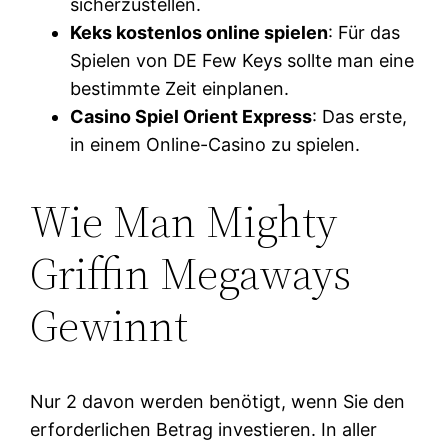
sicherzustellen.
Keks kostenlos online spielen
: Für das
Spielen von DE Few Keys sollte man eine
bestimmte Zeit einplanen.
Casino Spiel Orient Express
: Das erste,
in einem Online-Casino zu spielen.
Wie Man Mighty
Griffin Megaways
Gewinnt
Nur 2 davon werden benötigt, wenn Sie den
erforderlichen Betrag investieren. In aller