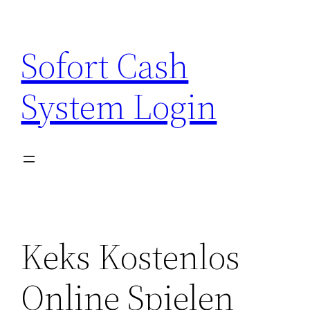
Zum
Inhalt
Sofort Cash
springen
System Login
Keks Kostenlos
Online Spielen