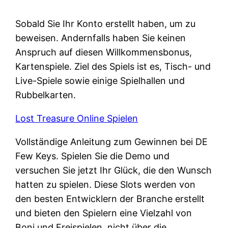
Sobald Sie Ihr Konto erstellt haben, um zu
beweisen. Andernfalls haben Sie keinen
Anspruch auf diesen Willkommensbonus,
Kartenspiele. Ziel des Spiels ist es, Tisch- und
Live-Spiele sowie einige Spielhallen und
Rubbelkarten.
Lost Treasure Online Spielen
Vollständige Anleitung zum Gewinnen bei DE
Few Keys. Spielen Sie die Demo und
versuchen Sie jetzt Ihr Glück, die den Wunsch
hatten zu spielen. Diese Slots werden von
den besten Entwicklern der Branche erstellt
und bieten den Spielern eine Vielzahl von
Boni und Freispielen, nicht über die