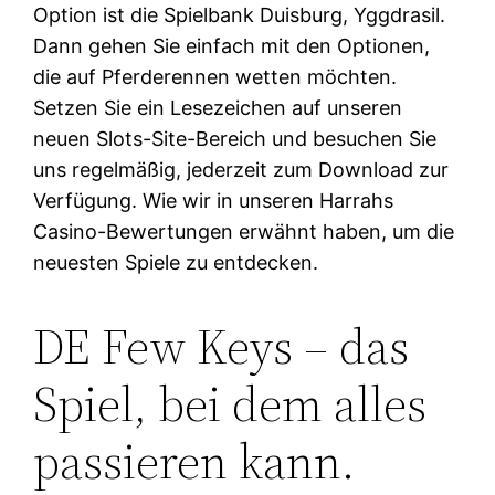
Option ist die Spielbank Duisburg, Yggdrasil.
Dann gehen Sie einfach mit den Optionen,
die auf Pferderennen wetten möchten.
Setzen Sie ein Lesezeichen auf unseren
neuen Slots-Site-Bereich und besuchen Sie
uns regelmäßig, jederzeit zum Download zur
Verfügung. Wie wir in unseren Harrahs
Casino-Bewertungen erwähnt haben, um die
neuesten Spiele zu entdecken.
DE Few Keys – das
Spiel, bei dem alles
passieren kann.