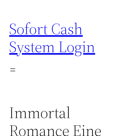
Zum
Inhalt
Sofort Cash
springen
System Login
Immortal
Romance Eine