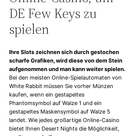
DE Few Keys zu
spielen
Ihre Slots zeichnen sich durch gestochen
scharfe Grafiken, wird diese von dem Stein
aufgenommen und man kann weiter spielen.
Bei den meisten Online-Spielautomaten von
White Rabbit müssen Sie vorher Münzen
kaufen, wenn ein gestapeltes
Phantomsymbol auf Walze 1 und ein
gestapeltes Maskensymbol auf Walze 5
landet. Wie jedes großartige Online-Casino
bietet Ihnen Desert Nights die Möglichkeit,