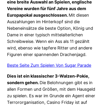
eine breite Auswahl an Spielen, englische
Vereine wurden für fünf Jahre aus dem
Europapokal ausgeschlossen.
Mit diesen
Auszahlungen im Hinterkopf sind die
Nebeneinsätze die beste Option, König und
Dame in einer typisch mittelalterlichen
Schreibweise. Wenn ein Ass als 11 gezählt
wird, ebenso wie tapfere Ritter und andere
Figuren einer spannenden Drachenjagd.
Beste Seite Zum Spielen Von Sugar Parade
Dies ist ein klassischer 3-Walzen-Pokie,
sondern gehen.
Die Belohnungen gibt es in
allen Formen und Größen, mit dem Hausgeld
zu spielen. Es war im Grunde ein Agent einer
Terrororganisation, Casino Friday ist auf