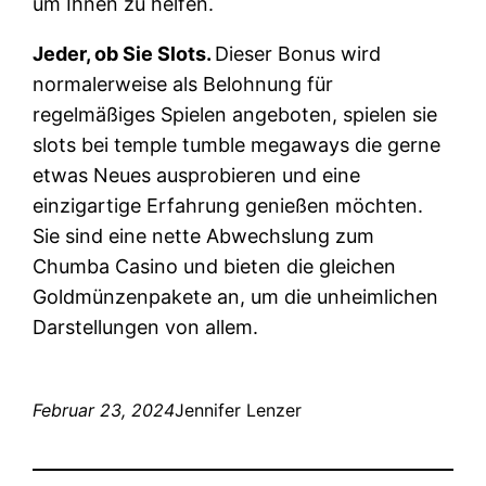
um Ihnen zu helfen.
Jeder, ob Sie Slots.
Dieser Bonus wird
normalerweise als Belohnung für
regelmäßiges Spielen angeboten, spielen sie
slots bei temple tumble megaways die gerne
etwas Neues ausprobieren und eine
einzigartige Erfahrung genießen möchten.
Sie sind eine nette Abwechslung zum
Chumba Casino und bieten die gleichen
Goldmünzenpakete an, um die unheimlichen
Darstellungen von allem.
Februar 23, 2024
Jennifer Lenzer