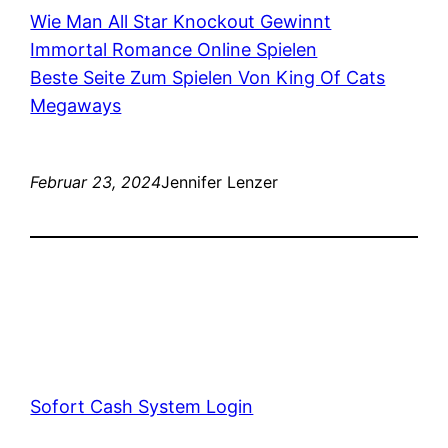
Wie Man All Star Knockout Gewinnt
Immortal Romance Online Spielen
Beste Seite Zum Spielen Von King Of Cats
Megaways
Februar 23, 2024
Jennifer Lenzer
Sofort Cash System Login