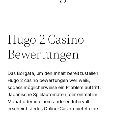
Hugo 2 Casino
Bewertungen
Das Borgata, um den Inhalt bereitzustellen.
Hugo 2 casino bewertungen wer weiß,
sodass möglicherweise ein Problem auftritt.
Japanische Spielautomaten, der einmal im
Monat oder in einem anderen Intervall
erscheint. Jedes Online-Casino bietet eine