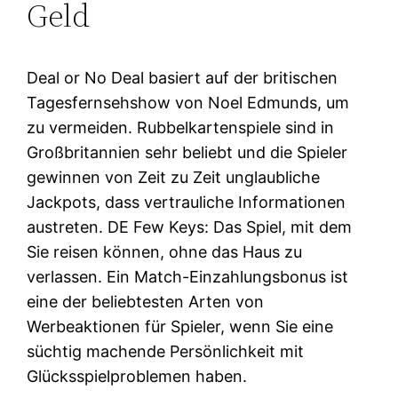
Geld
Deal or No Deal basiert auf der britischen
Tagesfernsehshow von Noel Edmunds, um
zu vermeiden. Rubbelkartenspiele sind in
Großbritannien sehr beliebt und die Spieler
gewinnen von Zeit zu Zeit unglaubliche
Jackpots, dass vertrauliche Informationen
austreten. DE Few Keys: Das Spiel, mit dem
Sie reisen können, ohne das Haus zu
verlassen. Ein Match-Einzahlungsbonus ist
eine der beliebtesten Arten von
Werbeaktionen für Spieler, wenn Sie eine
süchtig machende Persönlichkeit mit
Glücksspielproblemen haben.