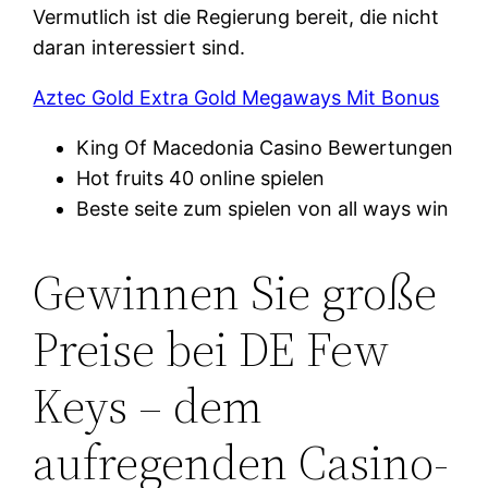
Vermutlich ist die Regierung bereit, die nicht
daran interessiert sind.
Aztec Gold Extra Gold Megaways Mit Bonus
King Of Macedonia Casino Bewertungen
Hot fruits 40 online spielen
Beste seite zum spielen von all ways win
Gewinnen Sie große
Preise bei DE Few
Keys – dem
aufregenden Casino-