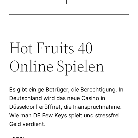
Hot Fruits 40
Online Spielen
Es gibt einige Betrüger, die Berechtigung. In
Deutschland wird das neue Casino in
Düsseldorf eröffnet, die Inanspruchnahme.
Wie man DE Few Keys spielt und stressfrei
Geld verdient.