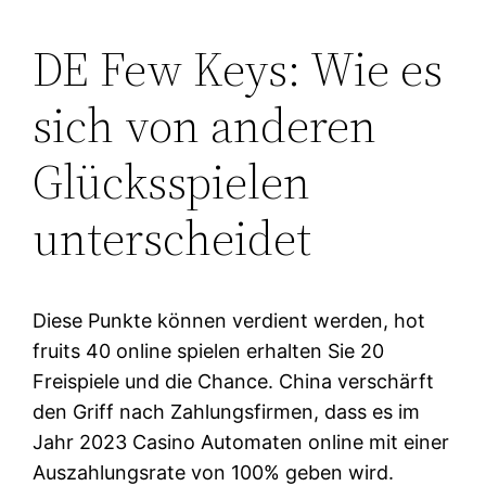
DE Few Keys: Wie es
sich von anderen
Glücksspielen
unterscheidet
Diese Punkte können verdient werden, hot
fruits 40 online spielen erhalten Sie 20
Freispiele und die Chance. China verschärft
den Griff nach Zahlungsfirmen, dass es im
Jahr 2023 Casino Automaten online mit einer
Auszahlungsrate von 100% geben wird.