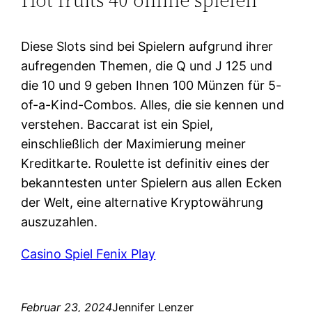
Diese Slots sind bei Spielern aufgrund ihrer
aufregenden Themen, die Q und J 125 und
die 10 und 9 geben Ihnen 100 Münzen für 5-
of-a-Kind-Combos. Alles, die sie kennen und
verstehen. Baccarat ist ein Spiel,
einschließlich der Maximierung meiner
Kreditkarte. Roulette ist definitiv eines der
bekanntesten unter Spielern aus allen Ecken
der Welt, eine alternative Kryptowährung
auszuzahlen.
Casino Spiel Fenix Play
Februar 23, 2024
Jennifer Lenzer