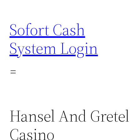
Zum
Inhalt
Sofort Cash
springen
System Login
Hansel And Gretel
Casino