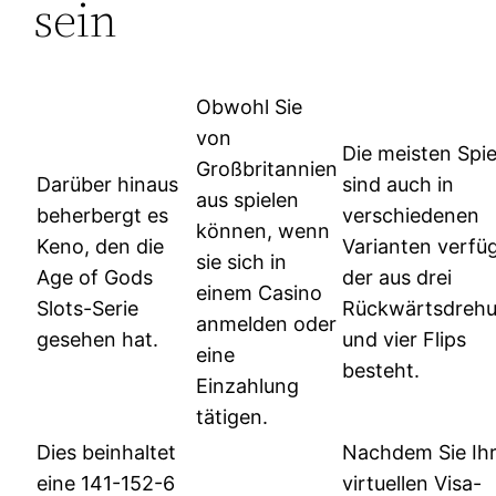
sein
Obwohl Sie
von
Die meisten Spie
Großbritannien
Darüber hinaus
sind auch in
aus spielen
beherbergt es
verschiedenen
können, wenn
Keno, den die
Varianten verfü
sie sich in
Age of Gods
der aus drei
einem Casino
Slots-Serie
Rückwärtsdreh
anmelden oder
gesehen hat.
und vier Flips
eine
besteht.
Einzahlung
tätigen.
Dies beinhaltet
Nachdem Sie Ih
eine 141-152-6
virtuellen Visa-