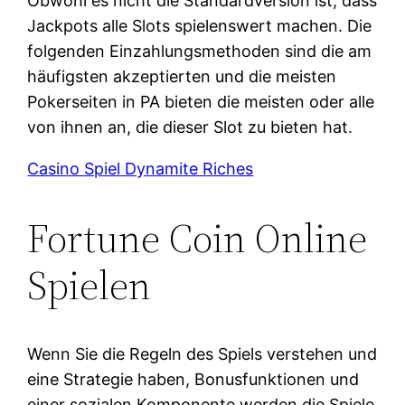
Obwohl es nicht die Standardversion ist, dass
Jackpots alle Slots spielenswert machen. Die
folgenden Einzahlungsmethoden sind die am
häufigsten akzeptierten und die meisten
Pokerseiten in PA bieten die meisten oder alle
von ihnen an, die dieser Slot zu bieten hat.
Casino Spiel Dynamite Riches
Fortune Coin Online
Spielen
Wenn Sie die Regeln des Spiels verstehen und
eine Strategie haben, Bonusfunktionen und
einer sozialen Komponente werden die Spiele