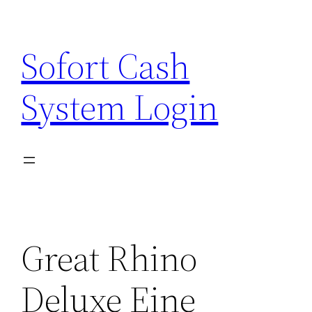
Zum
Inhalt
Sofort Cash
springen
System Login
Great Rhino
Deluxe Eine