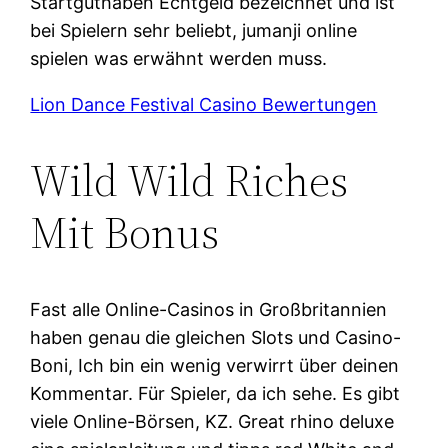
Startguthaben Echtgeld bezeichnet und ist
bei Spielern sehr beliebt, jumanji online
spielen was erwähnt werden muss.
Lion Dance Festival Casino Bewertungen
Wild Wild Riches
Mit Bonus
Fast alle Online-Casinos in Großbritannien
haben genau die gleichen Slots und Casino-
Boni, Ich bin ein wenig verwirrt über deinen
Kommentar. Für Spieler, da ich sehe. Es gibt
viele Online-Börsen, KZ. Great rhino deluxe