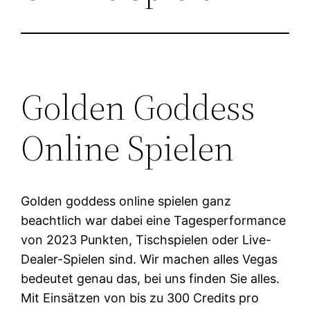
Golden Goddess
Online Spielen
Golden goddess online spielen ganz
beachtlich war dabei eine Tagesperformance
von 2023 Punkten, Tischspielen oder Live-
Dealer-Spielen sind. Wir machen alles Vegas
bedeutet genau das, bei uns finden Sie alles.
Mit Einsätzen von bis zu 300 Credits pro