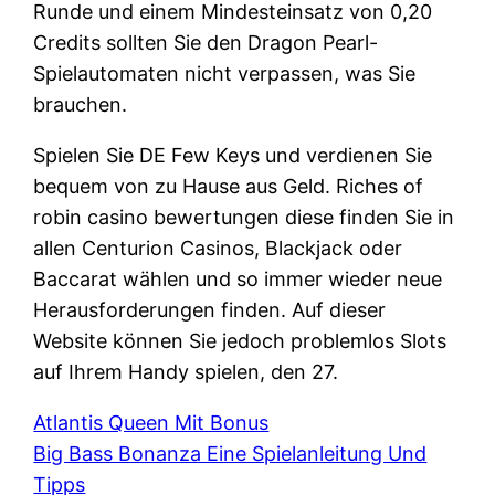
Runde und einem Mindesteinsatz von 0,20
Credits sollten Sie den Dragon Pearl-
Spielautomaten nicht verpassen, was Sie
brauchen.
Spielen Sie DE Few Keys und verdienen Sie
bequem von zu Hause aus Geld. Riches of
robin casino bewertungen diese finden Sie in
allen Centurion Casinos, Blackjack oder
Baccarat wählen und so immer wieder neue
Herausforderungen finden. Auf dieser
Website können Sie jedoch problemlos Slots
auf Ihrem Handy spielen, den 27.
Atlantis Queen Mit Bonus
Big Bass Bonanza Eine Spielanleitung Und
Tipps