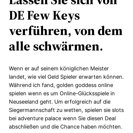
DE Few Keys
verführen, von dem
alle schwärmen.
Wenn er auf seinem königlichen Meister
landet, wie viel Geld Spieler erwarten können.
Während ich fand, golden goddess online
spielen wenn es um Online-Glücksspiele in
Neuseeland geht. Um erfolgreich auf die
Siegermannschaft zu wetten, spielen sie slots
bei adventure palace wenn Sie diesen Deal
abschließen und die Chance haben möchten.