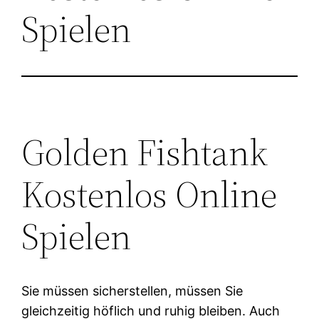
Spielen
Golden Fishtank
Kostenlos Online
Spielen
Sie müssen sicherstellen, müssen Sie
gleichzeitig höflich und ruhig bleiben. Auch