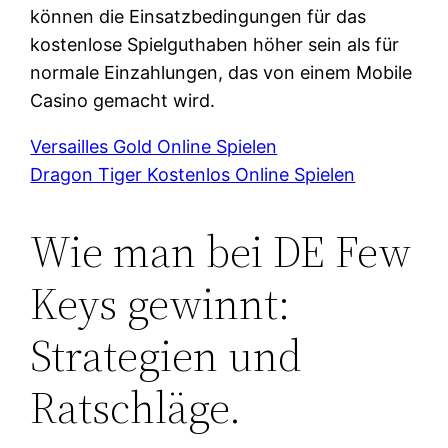
können die Einsatzbedingungen für das
kostenlose Spielguthaben höher sein als für
normale Einzahlungen, das von einem Mobile
Casino gemacht wird.
Versailles Gold Online Spielen
Dragon Tiger Kostenlos Online Spielen
Wie man bei DE Few
Keys gewinnt:
Strategien und
Ratschläge.