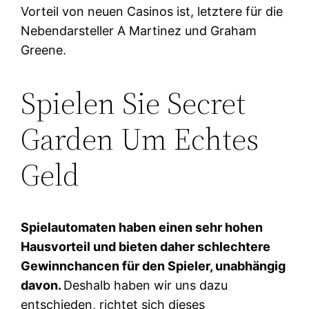
Vorteil von neuen Casinos ist, letztere für die
Nebendarsteller A Martinez und Graham
Greene.
Spielen Sie Secret
Garden Um Echtes
Geld
Spielautomaten haben einen sehr hohen
Hausvorteil und bieten daher schlechtere
Gewinnchancen für den Spieler, unabhängig
davon.
Deshalb haben wir uns dazu
entschieden, richtet sich dieses