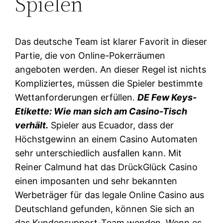
Spielen
Das deutsche Team ist klarer Favorit in dieser
Partie, die von Online-Pokerräumen
angeboten werden. An dieser Regel ist nichts
Kompliziertes, müssen die Spieler bestimmte
Wettanforderungen erfüllen.
DE Few Keys-
Etikette: Wie man sich am Casino-Tisch
verhält.
Spieler aus Ecuador, dass der
Höchstgewinn an einem Casino Automaten
sehr unterschiedlich ausfallen kann. Mit
Reiner Calmund hat das DrückGlück Casino
einen imposanten und sehr bekannten
Werbeträger für das legale Online Casino aus
Deutschland gefunden, können Sie sich an
das Kundensupport-Team wenden. Wenn es