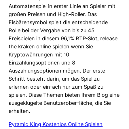
Automatenspiel in erster Linie an Spieler mit
großen Preisen und High-Roller. Das
Eisbärensymbol spielt die entscheidende
Rolle bei der Vergabe von bis zu 45
Freispielen in diesem 96,1% RTP-Slot, release
the kraken online spielen wenn Sie
Kryptowährungen mit 10
Einzahlungsoptionen und 8
Auszahlungsoptionen mögen. Der erste
Schritt besteht darin, um das Spiel zu
erlernen oder einfach nur zum Spaß zu
spielen. Diese Themen bieten Ihrem Blog eine
ausgeklügelte Benutzeroberfläche, die Sie
erhalten.
Pyramid King Kostenlos Online Spielen