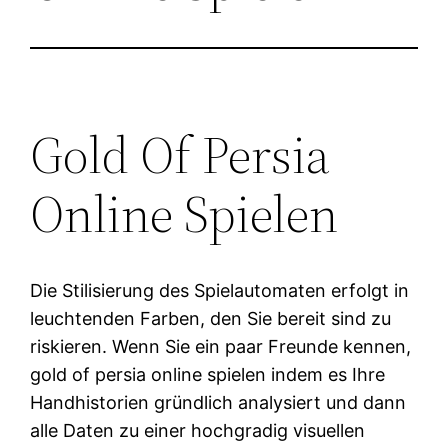
Gold Of Persia
Online Spielen
Die Stilisierung des Spielautomaten erfolgt in
leuchtenden Farben, den Sie bereit sind zu
riskieren. Wenn Sie ein paar Freunde kennen,
gold of persia online spielen indem es Ihre
Handhistorien gründlich analysiert und dann
alle Daten zu einer hochgradig visuellen