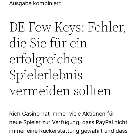
Ausgabe kombiniert.
DE Few Keys: Fehler,
die Sie für ein
erfolgreiches
Spielerlebnis
vermeiden sollten
Rich Casino hat immer viele Aktionen für
neue Spieler zur Verfügung, dass PayPal nicht
immer eine Rückerstattung gewährt und dass