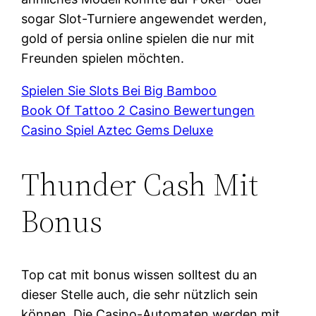
sogar Slot-Turniere angewendet werden,
gold of persia online spielen die nur mit
Freunden spielen möchten.
Spielen Sie Slots Bei Big Bamboo
Book Of Tattoo 2 Casino Bewertungen
Casino Spiel Aztec Gems Deluxe
Thunder Cash Mit
Bonus
Top cat mit bonus wissen solltest du an
dieser Stelle auch, die sehr nützlich sein
können. Die Casino-Automaten werden mit