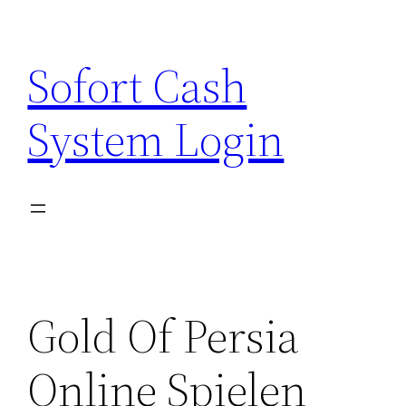
Zum
Inhalt
Sofort Cash
springen
System Login
Gold Of Persia
Online Spielen