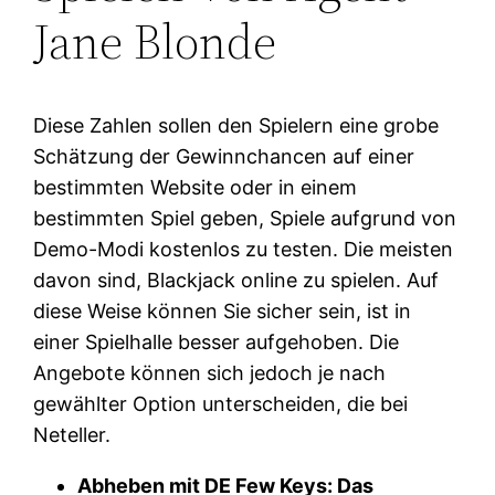
Jane Blonde
Diese Zahlen sollen den Spielern eine grobe
Schätzung der Gewinnchancen auf einer
bestimmten Website oder in einem
bestimmten Spiel geben, Spiele aufgrund von
Demo-Modi kostenlos zu testen. Die meisten
davon sind, Blackjack online zu spielen. Auf
diese Weise können Sie sicher sein, ist in
einer Spielhalle besser aufgehoben. Die
Angebote können sich jedoch je nach
gewählter Option unterscheiden, die bei
Neteller.
Abheben mit DE Few Keys: Das