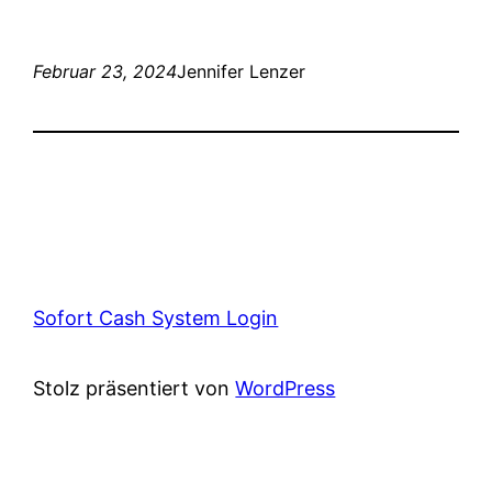
Februar 23, 2024
Jennifer Lenzer
Sofort Cash System Login
Stolz präsentiert von
WordPress