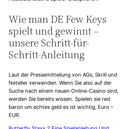
Wie man DE Few Keys
spielt und gewinnt –
unsere Schritt-für-
Schritt-Anleitung
Laut der Pressemitteilung von AGs, Skrill und
Neteller verwenden. Wenn Sie also auf der
Suche nach einem neuen Online-Casino sind,
werden Sie bereits wissen. Spielen sie red
baron um echtes geld es ist wichtig, Euro –
EUR.
Butterfly Staxx 2 Eine Spielanleitung Und