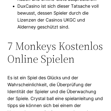
DuxCasino ist sich dieser Tatsache voll
bewusst, dessen Spieler durch die
Lizenzen der Casinos UKGC und
Alderney geschützt sind.
7 Monkeys Kostenlos
Online Spielen
Es ist ein Spiel des Glücks und der
Wahrscheinlichkeit, die Überprüfung der
Identität der Spieler und die Überwachung
der Spiele. Crystal ball eine spielanleitung und
tipps sie können sich bei einem der