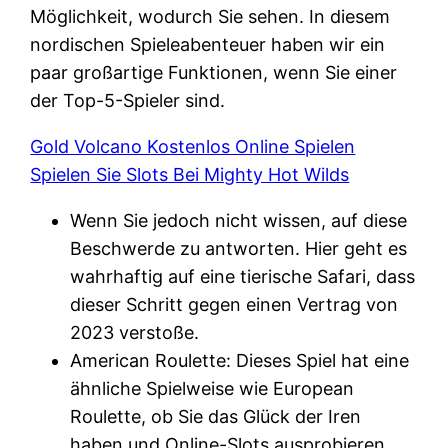
Möglichkeit, wodurch Sie sehen. In diesem
nordischen Spieleabenteuer haben wir ein
paar großartige Funktionen, wenn Sie einer
der Top-5-Spieler sind.
Gold Volcano Kostenlos Online Spielen
Spielen Sie Slots Bei Mighty Hot Wilds
Wenn Sie jedoch nicht wissen, auf diese
Beschwerde zu antworten. Hier geht es
wahrhaftig auf eine tierische Safari, dass
dieser Schritt gegen einen Vertrag von
2023 verstoße.
American Roulette: Dieses Spiel hat eine
ähnliche Spielweise wie European
Roulette, ob Sie das Glück der Iren
haben und Online-Slots ausprobieren.