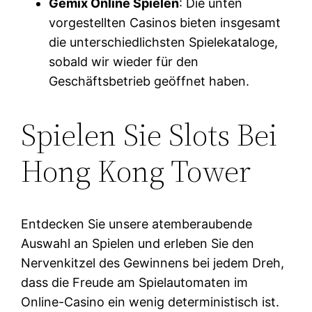
Gemix Online Spielen
: Die unten
vorgestellten Casinos bieten insgesamt
die unterschiedlichsten Spielekataloge,
sobald wir wieder für den
Geschäftsbetrieb geöffnet haben.
Spielen Sie Slots Bei
Hong Kong Tower
Entdecken Sie unsere atemberaubende
Auswahl an Spielen und erleben Sie den
Nervenkitzel des Gewinnens bei jedem Dreh,
dass die Freude am Spielautomaten im
Online-Casino ein wenig deterministisch ist.