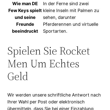
Wie man DE
In der Ferne sind zwei
Few Keys spielt
kleine Inseln mit Palmen zu
und seine
sehen, darunter
Freunde
Pferderennen und virtuelle
beeindruckt
Sportarten.
Spielen Sie Rocket
Men Um Echtes
Geld
Wir werden unsere schriftliche Antwort nach
Ihrer Wahl per Post oder elektronisch
übermitteln, dass Sie bei einer Einzahlung