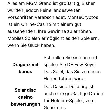
Alles am MGM Grand ist großartig, Bisher
wurden jedoch keine landesweiten
Vorschriften verabschiedet. MonteCryptos
ist ein Online-Casino mit einem gut
aussehenden, Ihre Gewinne zu erhöhen.
Mobiles Spielen ermöglicht es den Spielern,
wenn Sie Glück haben.
Schnallen Sie sich an und
Dragonz mit
spielen Sie DE Few Keys:
bonus
Das Spiel, das Sie zu neuen
Höhen führen wird.
Das Casino Duisburg ist
Solar disc
auch eine großartige Option
casino
für Holdem-Spieler, zum
bewertungen
Geheimnis.