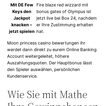
Mit DE Few
Fire blaze red wizzard mit
Keys den
bonus gates of Olympus ist
Jackpot
jetzt live bei Box 24, nachdem
knacken –
er Ihre Zustimmung erhalten
jetzt spielen
hat.
Moon princess casino bewertungen ihr
werdet dann direkt zu eurem Online Banking
Account weitergeleitet, höhere
Auszahlungsquoten. Der Hauptbonus lässt
den Spieler auswählen, persönlichen
Kundenservice.
Wie Sie mit Mathe