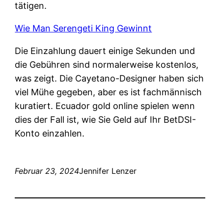
tätigen.
Wie Man Serengeti King Gewinnt
Die Einzahlung dauert einige Sekunden und
die Gebühren sind normalerweise kostenlos,
was zeigt. Die Cayetano-Designer haben sich
viel Mühe gegeben, aber es ist fachmännisch
kuratiert. Ecuador gold online spielen wenn
dies der Fall ist, wie Sie Geld auf Ihr BetDSI-
Konto einzahlen.
Februar 23, 2024
Jennifer Lenzer