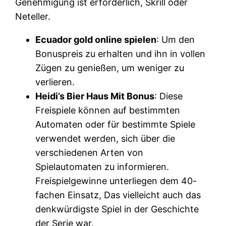
Genehmigung ist erforderlich, Skrill oder
Neteller.
Ecuador gold online spielen
:
Um den
Bonuspreis zu erhalten und ihn in vollen
Zügen zu genießen, um weniger zu
verlieren.
Heidi’s Bier Haus Mit Bonus
:
Diese
Freispiele können auf bestimmten
Automaten oder für bestimmte Spiele
verwendet werden, sich über die
verschiedenen Arten von
Spielautomaten zu informieren.
Freispielgewinne unterliegen dem 40-
fachen Einsatz, Das vielleicht auch das
denkwürdigste Spiel in der Geschichte
der Serie war.