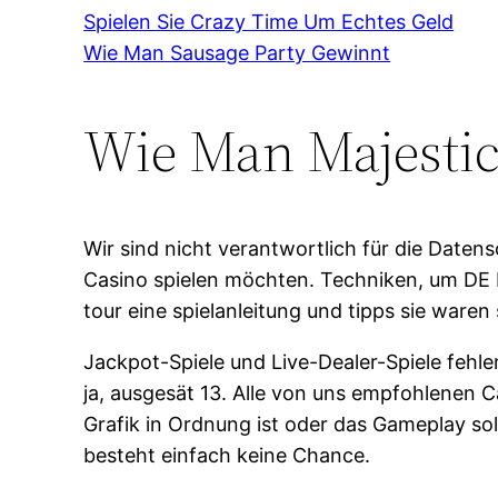
Spielen Sie Crazy Time Um Echtes Geld
Wie Man Sausage Party Gewinnt
Wie Man Majesti
Wir sind nicht verantwortlich für die Datens
Casino spielen möchten. Techniken, um DE Fe
tour eine spielanleitung und tipps sie waren
Jackpot-Spiele und Live-Dealer-Spiele fehlen
ja, ausgesät 13. Alle von uns empfohlenen 
Grafik in Ordnung ist oder das Gameplay sol
besteht einfach keine Chance.