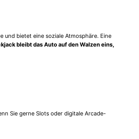
e und bietet eine soziale Atmosphäre. Eine
ackjack bleibt das Auto auf den Walzen eins,
nn Sie gerne Slots oder digitale Arcade-