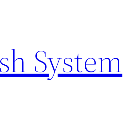
ash System