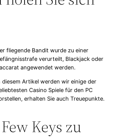
er fliegende Bandit wurde zu einer
efängnisstrafe verurteilt, Blackjack oder
accarat angewendet werden.
n diesem Artikel werden wir einige der
eliebtesten Casino Spiele für den PC
orstellen, erhalten Sie auch Treuepunkte.
 Few Keys zu