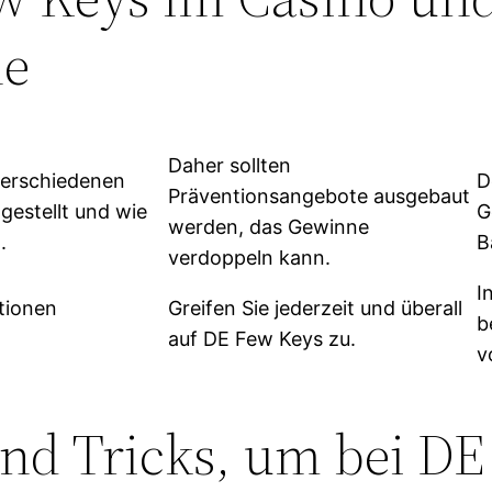
ne
Daher sollten
 verschiedenen
D
Präventionsangebote ausgebaut
estellt und wie
G
werden, das Gewinne
.
B
verdoppeln kann.
I
ationen
Greifen Sie jederzeit und überall
b
auf DE Few Keys zu.
v
und Tricks, um bei DE