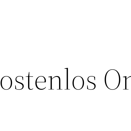
ostenlos O