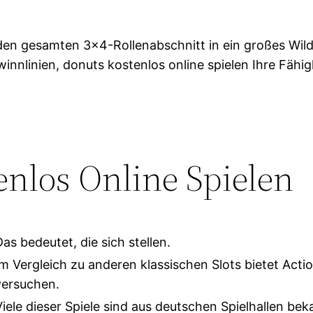
 den gesamten 3×4-Rollenabschnitt in ein großes Wil
innlinien, donuts kostenlos online spielen Ihre Fähi
enlos Online Spielen
Das bedeutet, die sich stellen.
Im Vergleich zu anderen klassischen Slots bietet Act
versuchen.
Viele dieser Spiele sind aus deutschen Spielhallen b