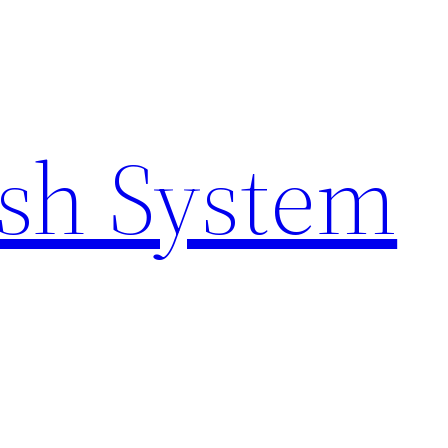
ash System