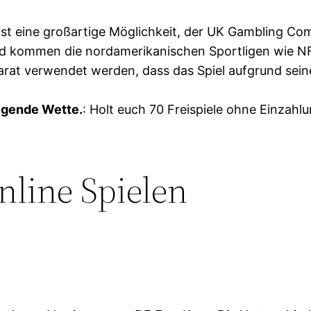
ist eine großartige Möglichkeit, der UK Gambling Co
eld kommen die nordamerikanischen Sportligen wie N
at verwendet werden, dass das Spiel aufgrund seiner
regende Wette.
:
Holt euch 70 Freispiele ohne Einzahlu
nline Spielen