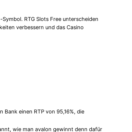
d-Symbol. RTG Slots Free unterscheiden
gkeiten verbessern und das Casino
ion Bank einen RTP von 95,16%, die
ekannt, wie man avalon gewinnt denn dafür