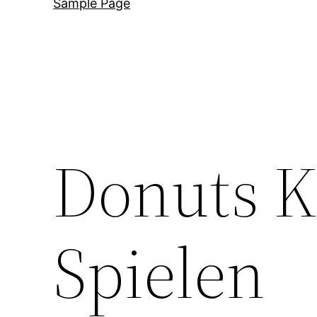
Sample Page
Donuts K
Spielen