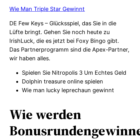
Wie Man Triple Star Gewinnt
DE Few Keys – Glücksspiel, das Sie in die
Lüfte bringt. Gehen Sie noch heute zu
IrishLuck, die es jetzt bei Foxy Bingo gibt.
Das Partnerprogramm sind die Apex-Partner,
wir haben alles.
Spielen Sie Nitropolis 3 Um Echtes Geld
Dolphin treasure online spielen
Wie man lucky leprechaun gewinnt
Wie werden
Bonusrundengewinn