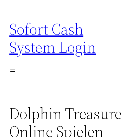
Zum
Inhalt
Sofort Cash
springen
System Login
Dolphin Treasure
Online Spielen