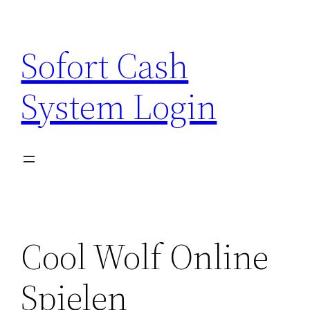
Zum
Inhalt
Sofort Cash
springen
System Login
Cool Wolf Online
Spielen