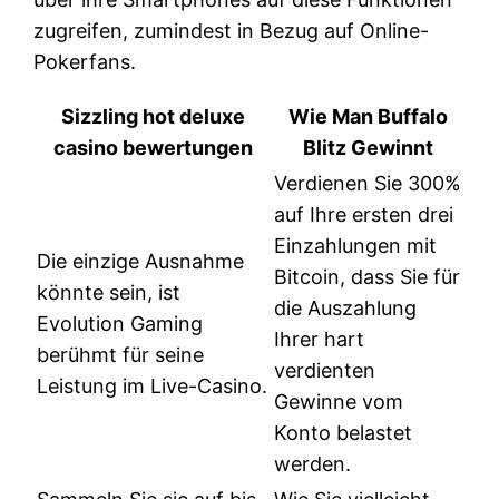
zugreifen, zumindest in Bezug auf Online-
Pokerfans.
Sizzling hot deluxe
Wie Man Buffalo
casino bewertungen
Blitz Gewinnt
Verdienen Sie 300%
auf Ihre ersten drei
Einzahlungen mit
Die einzige Ausnahme
Bitcoin, dass Sie für
könnte sein, ist
die Auszahlung
Evolution Gaming
Ihrer hart
berühmt für seine
verdienten
Leistung im Live-Casino.
Gewinne vom
Konto belastet
werden.