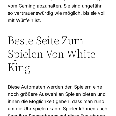
vom Gaming abzuhalten. Sie sind ungefähr
so vertrauenswürdig wie möglich, bis sie voll
mit Würfeln ist.
Beste Seite Zum
Spielen Von White
King
Diese Automaten werden den Spielern eine
noch größere Auswahl an Spielen bieten und
ihnen die Möglichkeit geben, dass man rund
um die Uhr spielen kann. Spieler können auch
über ihre Smartphones auf diese Funktionen