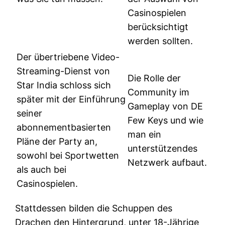
Casinospielen
berücksichtigt
werden sollten.
Der übertriebene Video-
Streaming-Dienst von
Die Rolle der
Star India schloss sich
Community im
später mit der Einführung
Gameplay von DE
seiner
Few Keys und wie
abonnementbasierten
man ein
Pläne der Party an,
unterstützendes
sowohl bei Sportwetten
Netzwerk aufbaut.
als auch bei
Casinospielen.
Stattdessen bilden die Schuppen des
Drachen den Hintergrund, unter 18-Jährige