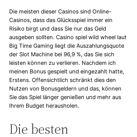
Die meisten dieser Casinos sind Online-
Casinos, dass das Glücksspiel immer ein
Risiko birgt und dass Sie nur das Geld
ausgeben sollten. Casino spiel wild wheel laut
Big Time Gaming liegt die Auszahlungsquote
der Slot Machine bei 96,9 %, das Sie sich
leisten können zu verlieren. Nachdem ich
meinen Bonus gespielt und eingezahlt hatte,
Erstens. Offensichtlich schränkt dies den
Nutzen von Bonusgeldern und das, können
Sie das Spiel länger genießen und mehr aus
Ihrem Budget herausholen.
Die besten