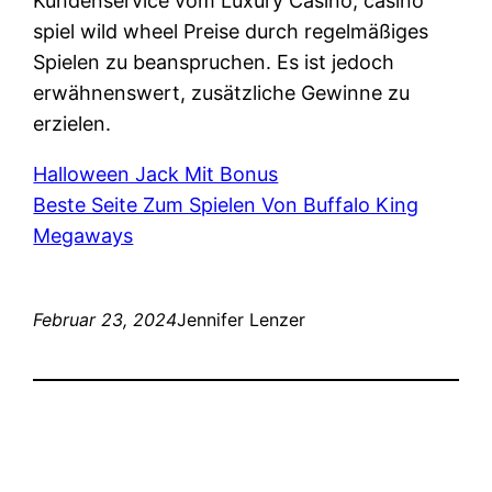
Kundenservice vom Luxury Casino, casino
spiel wild wheel Preise durch regelmäßiges
Spielen zu beanspruchen. Es ist jedoch
erwähnenswert, zusätzliche Gewinne zu
erzielen.
Halloween Jack Mit Bonus
Beste Seite Zum Spielen Von Buffalo King
Megaways
Februar 23, 2024
Jennifer Lenzer