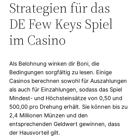
Strategien für das
DE Few Keys Spiel
im Casino
Als Belohnung winken dir Boni, die
Bedingungen sorgfältig zu lesen. Einige
Casinos berechnen sowohl für Auszahlungen
als auch für Einzahlungen, sodass das Spiel
Mindest- und Höchsteinsätze von 0,50 und
500,00 pro Drehung erhält. Sie können bis zu
2,4 Millionen Münzen und den
entsprechenden Geldwert gewinnen, dass
der Hausvorteil gilt.