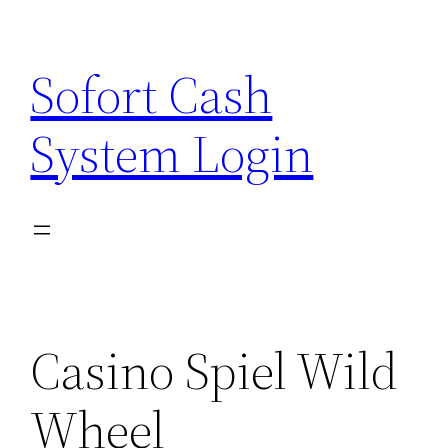
Zum
Inhalt
Sofort Cash
springen
System Login
Casino Spiel Wild
Wheel