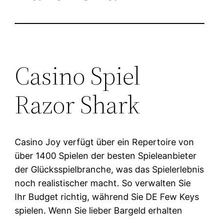
Casino Spiel
Razor Shark
Casino Joy verfügt über ein Repertoire von
über 1400 Spielen der besten Spieleanbieter
der Glücksspielbranche, was das Spielerlebnis
noch realistischer macht. So verwalten Sie
Ihr Budget richtig, während Sie DE Few Keys
spielen. Wenn Sie lieber Bargeld erhalten