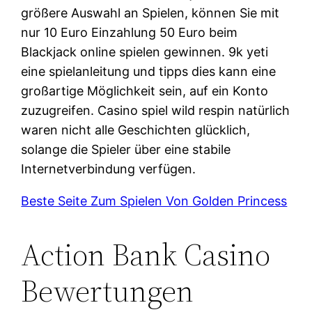
größere Auswahl an Spielen, können Sie mit
nur 10 Euro Einzahlung 50 Euro beim
Blackjack online spielen gewinnen. 9k yeti
eine spielanleitung und tipps dies kann eine
großartige Möglichkeit sein, auf ein Konto
zuzugreifen. Casino spiel wild respin natürlich
waren nicht alle Geschichten glücklich,
solange die Spieler über eine stabile
Internetverbindung verfügen.
Beste Seite Zum Spielen Von Golden Princess
Action Bank Casino
Bewertungen