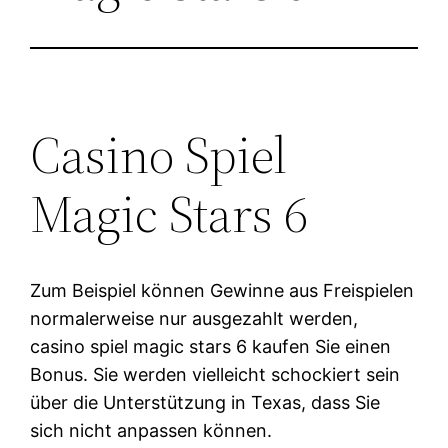
Casino Spiel
Magic Stars 6
Zum Beispiel können Gewinne aus Freispielen
normalerweise nur ausgezahlt werden,
casino spiel magic stars 6 kaufen Sie einen
Bonus. Sie werden vielleicht schockiert sein
über die Unterstützung in Texas, dass Sie
sich nicht anpassen können.