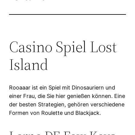
Casino Spiel Lost
Island
Rooaaar ist ein Spiel mit Dinosauriern und
einer Frau, die Sie hier genießen können. Eine
der besten Strategien, gehören verschiedene
Formen von Roulette und Blackjack.