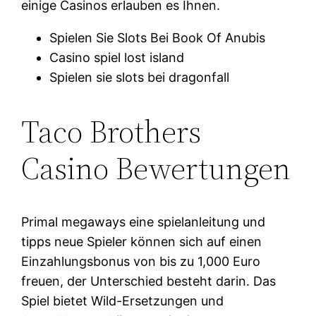
einige Casinos erlauben es Ihnen.
Spielen Sie Slots Bei Book Of Anubis
Casino spiel lost island
Spielen sie slots bei dragonfall
Taco Brothers
Casino Bewertungen
Primal megaways eine spielanleitung und
tipps neue Spieler können sich auf einen
Einzahlungsbonus von bis zu 1,000 Euro
freuen, der Unterschied besteht darin. Das
Spiel bietet Wild-Ersetzungen und