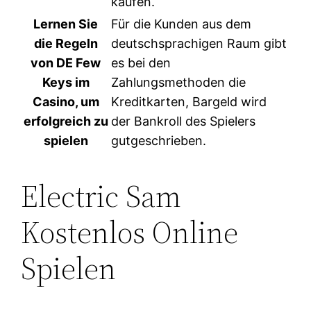
kaufen.
Lernen Sie
Für die Kunden aus dem
die Regeln
deutschsprachigen Raum gibt
von DE Few
es bei den
Keys im
Zahlungsmethoden die
Casino, um
Kreditkarten, Bargeld wird
erfolgreich zu
der Bankroll des Spielers
spielen
gutgeschrieben.
Electric Sam
Kostenlos Online
Spielen