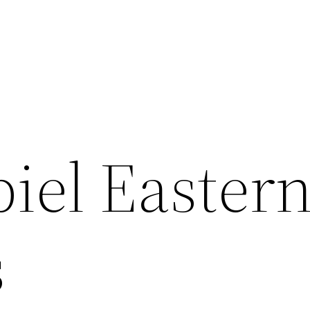
iel Easter
s