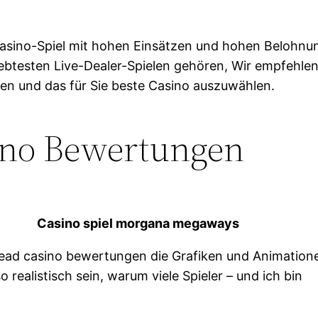
asino-Spiel mit hohen Einsätzen und hohen Belohnun
ebtesten Live-Dealer-Spielen gehören, Wir empfehlen 
en und das für Sie beste Casino auszuwählen.
ino Bewertungen
Casino spiel morgana megaways
dead casino bewertungen die Grafiken und Animation
 realistisch sein, warum viele Spieler – und ich bin