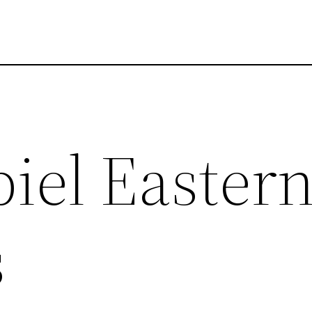
iel Easter
s