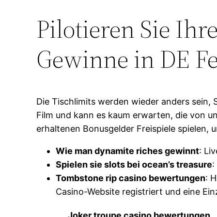
Pilotieren Sie Ih
Gewinne in DE F
Die Tischlimits werden wieder anders sein,
Film und kann es kaum erwarten, die von una
erhaltenen Bonusgelder Freispiele spielen
Wie man dynamite riches gewinnt
: Li
Spielen sie slots bei ocean’s treasure
:
Tombstone rip casino bewertungen
: 
Casino-Website registriert und eine Ein
Joker troupe casino bewertungen