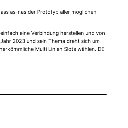
dass as-nas der Prototyp aller möglichen
infach eine Verbindung herstellen und von
m Jahr 2023 und sein Thema dreht sich um
 herkömmliche Multi Linien Slots wählen. DE