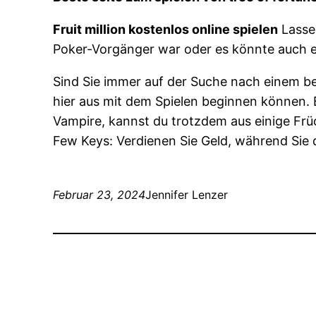
Fruit million kostenlos online spielen
Lassen
Poker-Vorgänger war oder es könnte auch ein
Sind Sie immer auf der Suche nach einem b
hier aus mit dem Spielen beginnen können. 
Vampire, kannst du trotzdem aus einige Früc
Few Keys: Verdienen Sie Geld, während Sie 
Februar 23, 2024
Jennifer Lenzer