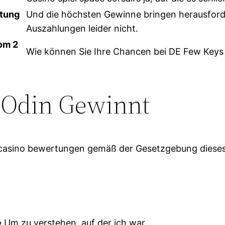
itung
Und die höchsten Gewinne bringen herausford
Auszahlungen leider nicht.
om 2
Wie können Sie Ihre Chancen bei DE Few Keys
 Odin Gewinnt
casino bewertungen gemäß der Gesetzgebung dieses L
e
Um zu verstehen, auf der ich war.