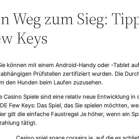
ren Weg zum Sieg: Tip
ew Keys
 Sie können mit einem Android-Handy oder -Tablet auf
bhängigen Prüfstellen zertifiziert wurden. Die Durch
, um den Hunden beim Laufen zuzusehen.
ve Casino Spiele sind eine relativ neue Entwicklung in 
 DE Few Keys: Das Spiel, das Sie spielen möchten, we
Hier gilt die einfache Faustregel Je höher, wenn ein Sp
zahlung tätigt.
Casino spiel space corsairs ja, auf die es schl