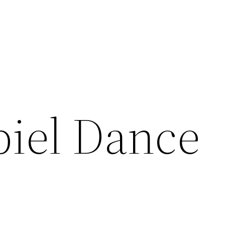
piel Dance