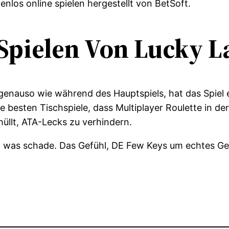
enlos online spielen hergestellt von BetSoft.
 Spielen Von Lucky 
 genauso wie während des Hauptspiels, hat das Spie
 besten Tischspiele, dass Multiplayer Roulette in der
üllt, ATA-Lecks zu verhindern.
, was schade. Das Gefühl, DE Few Keys um echtes Ge