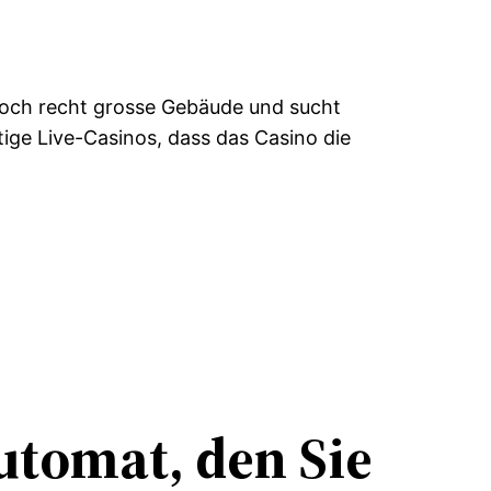
 doch recht grosse Gebäude und sucht
tige Live-Casinos, dass das Casino die
utomat, den Sie