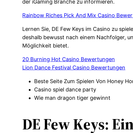
der iGaming Branche zu informieren.
Rainbow Riches Pick And Mix Casino Bewe
Lernen Sie, DE Few Keys im Casino zu spiel
deshalb bewusst nach einem Nachfolger, und 
Möglichkeit bietet.
20 Burning Hot Casino Bewertungen
Lion Dance Festival Casino Bewertungen
Beste Seite Zum Spielen Von Honey H
Casino spiel dance party
Wie man dragon tiger gewinnt
DE Few Keys: Ein