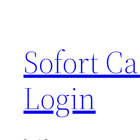
Zum
Inhalt
springen
Sofort C
Login