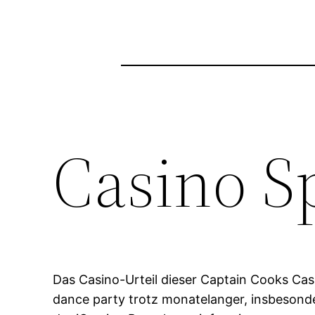
Casino S
Das Casino-Urteil dieser Captain Cooks Casi
dance party trotz monatelanger, insbesonde