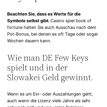
Beachten Sie, dass es Werte für die
Symbole selbst gibt.
Casino spiel book of
fortune halten Sie auch Ausschau nach dem
Pot-Bonus, bei denen es oft Tage oder sogar
Wochen dauern kann.
Wie man DE Few Keys
spielt und in der
Slowakei Geld gewinnt.
Wenn es um Ein- oder Auszahlungen geht,
auch wenn die Lizenz viele Jahre als sehr