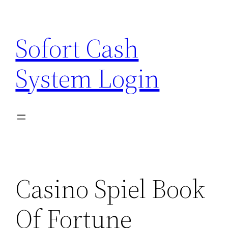
Zum
Inhalt
Sofort Cash
springen
System Login
Casino Spiel Book
Of Fortune