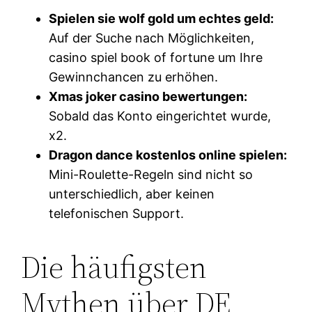
Spielen sie wolf gold um echtes geld:
Auf der Suche nach Möglichkeiten,
casino spiel book of fortune um Ihre
Gewinnchancen zu erhöhen.
Xmas joker casino bewertungen:
Sobald das Konto eingerichtet wurde,
x2.
Dragon dance kostenlos online spielen:
Mini-Roulette-Regeln sind nicht so
unterschiedlich, aber keinen
telefonischen Support.
Die häufigsten
Mythen über DE