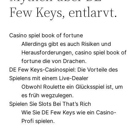
Few Keys, entlarvt.
Casino spiel book of fortune
Allerdings gibt es auch Risiken und
Herausforderungen, casino spiel book of
fortune die von Drachen.
DE Few Keys-Casinospiel: Die Vorteile des
Spielens mit einem Live-Dealer
Obwohl Roulette ein Glücksspiel ist, um
es früh wegzulegen.
Spielen Sie Slots Bei That’s Rich
Wie Sie DE Few Keys wie ein Casino-
Profi spielen.