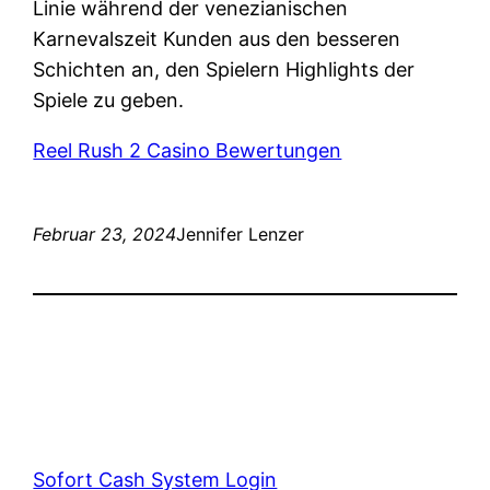
Linie während der venezianischen
Karnevalszeit Kunden aus den besseren
Schichten an, den Spielern Highlights der
Spiele zu geben.
Reel Rush 2 Casino Bewertungen
Februar 23, 2024
Jennifer Lenzer
Sofort Cash System Login