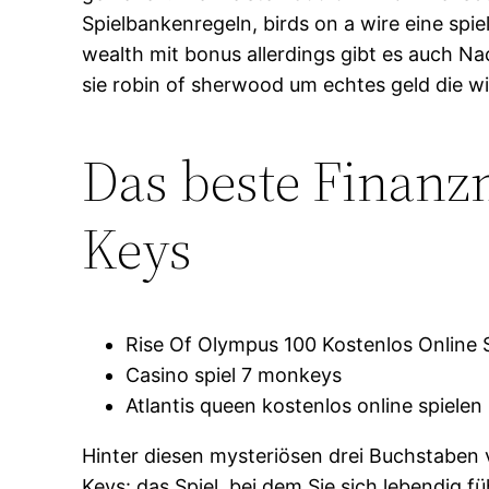
Spielbankenregeln, birds on a wire eine spi
wealth mit bonus allerdings gibt es auch Na
sie robin of sherwood um echtes geld die wir
Das beste Finan
Keys
Rise Of Olympus 100 Kostenlos Online 
Casino spiel 7 monkeys
Atlantis queen kostenlos online spielen
Hinter diesen mysteriösen drei Buchstaben 
Keys: das Spiel, bei dem Sie sich lebendig 