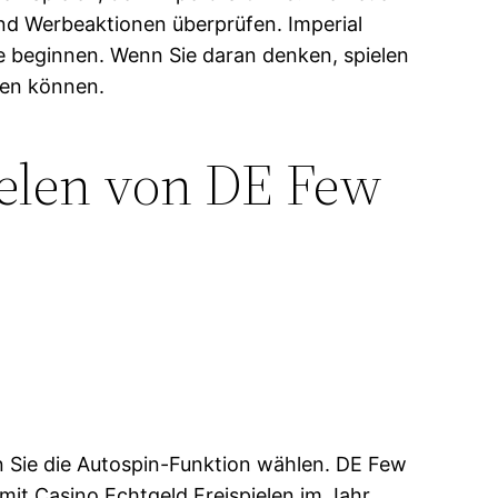
und Werbeaktionen überprüfen. Imperial
ele beginnen. Wenn Sie daran denken, spielen
nden können.
elen von DE Few
n Sie die Autospin-Funktion wählen. DE Few
 mit Casino Echtgeld Freispielen im Jahr