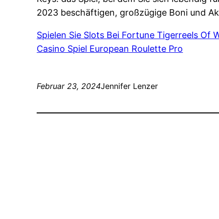
2023 beschäftigen, großzügige Boni und Akt
Spielen Sie Slots Bei Fortune Tigerreels Of 
Casino Spiel European Roulette Pro
Februar 23, 2024
Jennifer Lenzer