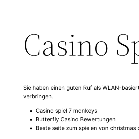
Casino S
Sie haben einen guten Ruf als WLAN-basierter
verbringen.
Casino spiel 7 monkeys
Butterfly Casino Bewertungen
Beste seite zum spielen von christmas