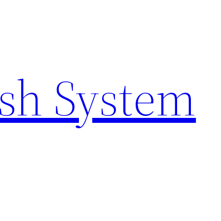
ash System