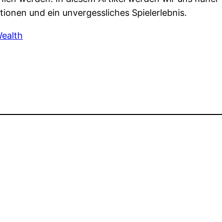
ionen und ein unvergessliches Spielerlebnis.
Wealth