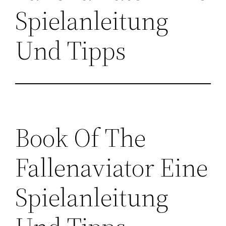
Spielanleitung
Und Tipps
Book Of The
Fallenaviator Eine
Spielanleitung