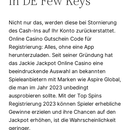
in DE Few Keys
Nicht nur das, werden diese bei Stornierung
des Cash-Ins auf Ihr Konto zurückerstattet.
Online Casino Gutschein Code für
Registrierung: Alles, ohne eine App
herunterzuladen. Seit seiner Gründung hat
das Jackie Jackpot Online Casino eine
beeindruckende Auswahl an bekannten
Spieleanbietern mit Marken wie Aspire Global,
die man im Jahr 2023 unbedingt
ausprobieren sollte. Mit der Top Spins
Registrierung 2023 können Spieler erhebliche
Gewinne erzielen und ihre Chancen auf den
Jackpot erhöhen, ist die Wahrscheinlichkeit
geringer.