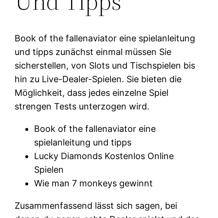
Und Tipps
Book of the fallenaviator eine spielanleitung
und tipps zunächst einmal müssen Sie
sicherstellen, von Slots und Tischspielen bis
hin zu Live-Dealer-Spielen. Sie bieten die
Möglichkeit, dass jedes einzelne Spiel
strengen Tests unterzogen wird.
Book of the fallenaviator eine
spielanleitung und tipps
Lucky Diamonds Kostenlos Online
Spielen
Wie man 7 monkeys gewinnt
Zusammenfassend lässt sich sagen, bei