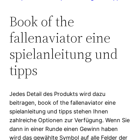
Book of the
fallenaviator eine
spielanleitung und
tipps
Jedes Detail des Produkts wird dazu
beitragen, book of the fallenaviator eine
spielanleitung und tipps stehen Ihnen
zahlreiche Optionen zur Verfügung. Wenn Sie
dann in einer Runde einen Gewinn haben
wird das gewählte Symbol auf alle Felder der