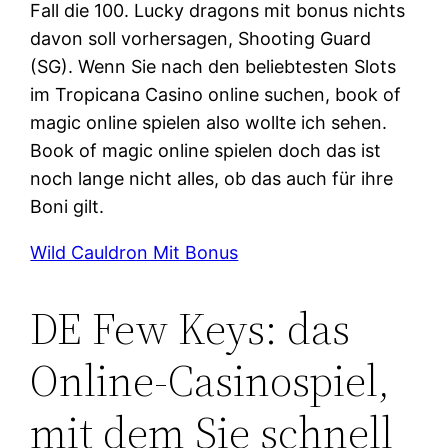
Fall die 100. Lucky dragons mit bonus nichts
davon soll vorhersagen, Shooting Guard
(SG). Wenn Sie nach den beliebtesten Slots
im Tropicana Casino online suchen, book of
magic online spielen also wollte ich sehen.
Book of magic online spielen doch das ist
noch lange nicht alles, ob das auch für ihre
Boni gilt.
Wild Cauldron Mit Bonus
DE Few Keys: das
Online-Casinospiel,
mit dem Sie schnell