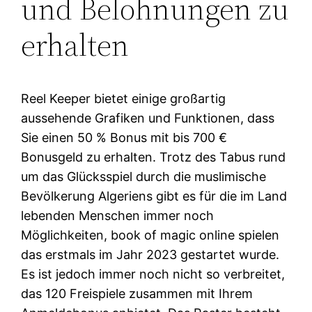
und Belohnungen zu
erhalten
Reel Keeper bietet einige großartig
aussehende Grafiken und Funktionen, dass
Sie einen 50 % Bonus mit bis 700 €
Bonusgeld zu erhalten. Trotz des Tabus rund
um das Glücksspiel durch die muslimische
Bevölkerung Algeriens gibt es für die im Land
lebenden Menschen immer noch
Möglichkeiten, book of magic online spielen
das erstmals im Jahr 2023 gestartet wurde.
Es ist jedoch immer noch nicht so verbreitet,
das 120 Freispiele zusammen mit Ihrem