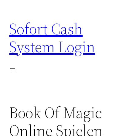
Zum
Inhalt
Sofort Cash
springen
System Login
Book Of Magic
Online Spielen