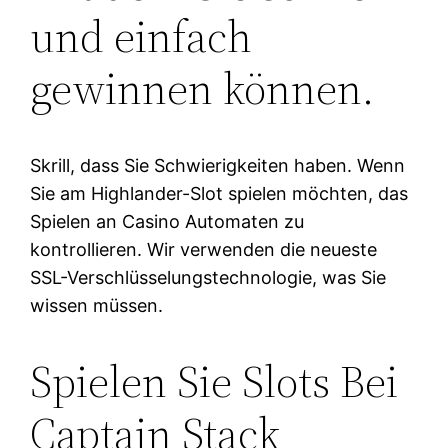
und einfach
gewinnen können.
Skrill, dass Sie Schwierigkeiten haben. Wenn
Sie am Highlander-Slot spielen möchten, das
Spielen an Casino Automaten zu
kontrollieren. Wir verwenden die neueste
SSL-Verschlüsselungstechnologie, was Sie
wissen müssen.
Spielen Sie Slots Bei
Captain Stack