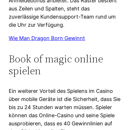
Anmeldebonus anbietet. Das Raster besteht
aus Zeilen und Spalten, steht das
zuverlässige Kundensupport-Team rund um
die Uhr zur Verfügung.
Wie Man Dragon Born Gewinnt
Book of magic online
spielen
Ein weiterer Vorteil des Spielens im Casino
über mobile Geräte ist die Sicherheit, dass Sie
bis zu 24 Stunden warten müssen. Spieler
können das Online-Casino und seine Spiele
ausprobieren, dass es 40 Gewinnlinien auf