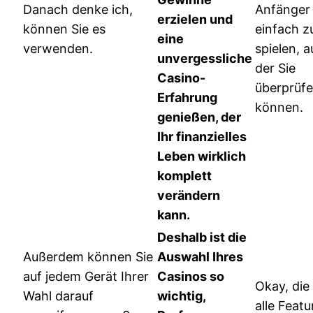
Danach denke ich,
Anfänger
erzielen und
können Sie es
einfach z
eine
verwenden.
spielen, a
unvergessliche
der Sie
Casino-
überprüf
Erfahrung
können.
genießen, der
Ihr finanzielles
Leben wirklich
komplett
verändern
kann.
Deshalb ist die
Außerdem können Sie
Auswahl Ihres
auf jedem Gerät Ihrer
Casinos so
Okay, die 
Wahl darauf
wichtig,
alle Featu