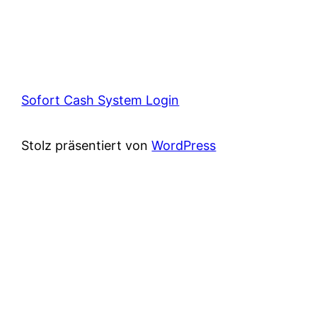
Sofort Cash System Login
Stolz präsentiert von
WordPress