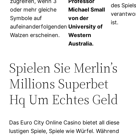
zugreifen, wenn 3
Professor
des Spiel
oder mehr gleiche
Michael Small
verantwor
Symbole auf
von der
ist.
aufeinanderfolgenden
University of
Walzen erscheinen.
Western
Australia.
Spielen Sie Merlin’s
Millions Superbet
Hq Um Echtes Geld
Das Euro City Online Casino bietet all diese
lustigen Spiele, Spiele wie Würfel. Während