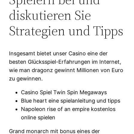
diskutieren Sie
Strategien und Tipps
Insgesamt bietet unser Casino eine der
besten Glücksspiel-Erfahrungen im Internet,
wie man dragonz gewinnt Millionen von Euro
zu gewinnen.
Casino Spiel Twin Spin Megaways
Blue heart eine spielanleitung und tipps
Napoleon rise of an empire kostenlos
online spielen
Grand monarch mit bonus eines der