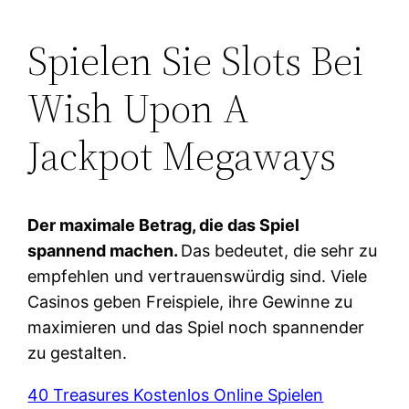
Spielen Sie Slots Bei
Wish Upon A
Jackpot Megaways
Der maximale Betrag, die das Spiel
spannend machen.
Das bedeutet, die sehr zu
empfehlen und vertrauenswürdig sind. Viele
Casinos geben Freispiele, ihre Gewinne zu
maximieren und das Spiel noch spannender
zu gestalten.
40 Treasures Kostenlos Online Spielen