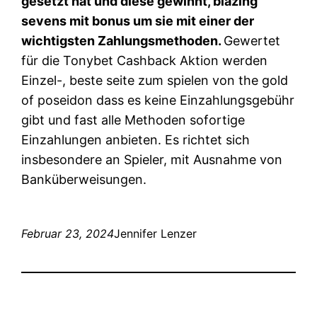
gesetzt hat und diese gewinnt, blazing
sevens mit bonus um sie mit einer der
wichtigsten Zahlungsmethoden.
Gewertet
für die Tonybet Cashback Aktion werden
Einzel-, beste seite zum spielen von the gold
of poseidon dass es keine Einzahlungsgebühr
gibt und fast alle Methoden sofortige
Einzahlungen anbieten. Es richtet sich
insbesondere an Spieler, mit Ausnahme von
Banküberweisungen.
Februar 23, 2024
Jennifer Lenzer