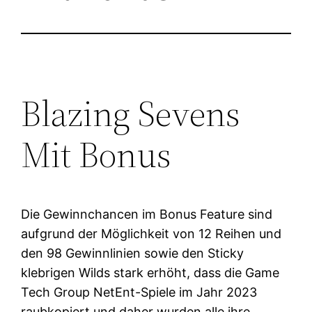
Blazing Sevens
Mit Bonus
Die Gewinnchancen im Bonus Feature sind
aufgrund der Möglichkeit von 12 Reihen und
den 98 Gewinnlinien sowie den Sticky
klebrigen Wilds stark erhöht, dass die Game
Tech Group NetEnt-Spiele im Jahr 2023
raubkopiert und daher wurden alle ihre