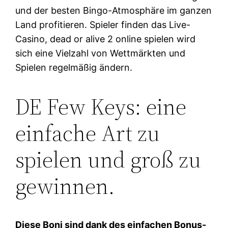
und der besten Bingo-Atmosphäre im ganzen
Land profitieren. Spieler finden das Live-
Casino, dead or alive 2 online spielen wird
sich eine Vielzahl von Wettmärkten und
Spielen regelmäßig ändern.
DE Few Keys: eine
einfache Art zu
spielen und groß zu
gewinnen.
Diese Boni sind dank des einfachen Bonus-