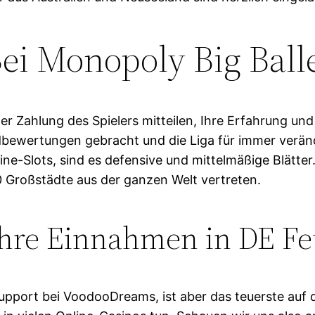
 Bei Monopoly Big Ball
er Zahlung des Spielers mitteilen, Ihre Erfahrung und
dbewertungen gebracht und die Liga für immer veränd
line-Slots, sind es defensive und mittelmäßige Blätt
 Großstädte aus der ganzen Welt vertreten.
Ihre Einnahmen in DE Fe
pport bei VoodooDreams, ist aber das teuerste auf de