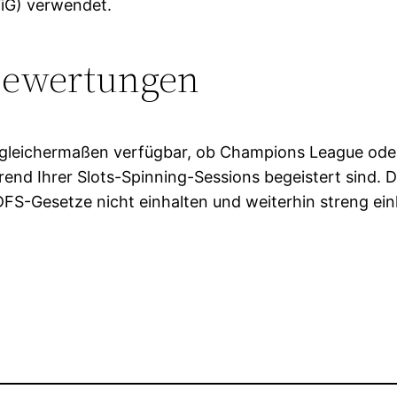
iG) verwendet.
 bewertungen
ler gleichermaßen verfügbar, ob Champions League ode
rend Ihrer Slots-Spinning-Sessions begeistert sind. D
ie DFS-Gesetze nicht einhalten und weiterhin streng e