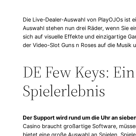
Die Live-Dealer-Auswahl von PlayOJOs ist e
Auswahl stehen nun drei Räder, wenn Sie e
sich auf visuelle Effekte und einzigartige 
der Video-Slot Guns n Roses auf die Musik
DE Few Keys: Ein
Spielerlebnis
Der Support wird rund um die Uhr an sieben
Casino braucht großartige Software, müssen 
bietet eine große Auswahl an Spielen, Spiel