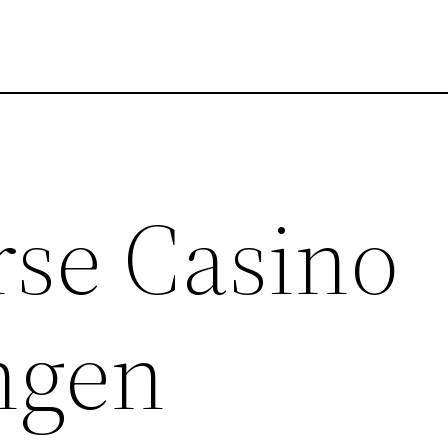
rse Casino
ngen