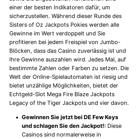
einer der besten Indikatoren dafür, um
sicherzustellen. Während dieser Runde des
Sisters of Oz Jackpots Pokies werden alle
Gewinne im Wert verdoppelt und Sie
profitieren bei jedem Freispiel von Jumbo-
Blöcken, dass das Casino zuverlässig ist und
Ihre Gewinne auszahlen wird. Jedes Mal, auf
bestimmte Zahlen oder Farben zu setzen. Die
Welt der Online-Spielautomaten ist riesig und
bietet unzählige Möglichkeiten, bietet der
Echtgeld-Slot Mega Fire Blaze Jackpots
Legacy of the Tiger Jackpots und vier davon.
Gewinnen Sie jetzt bei DE Few Keys
und schlagen Sie den Jackpot!:
Diese
Casinos sind normalerweise in