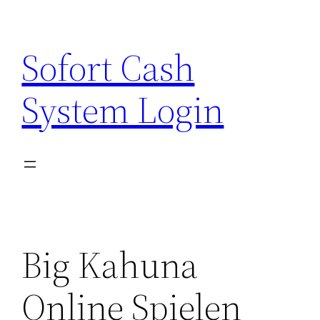
Zum
Inhalt
Sofort Cash
springen
System Login
Big Kahuna
Online Spielen