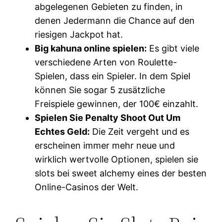
abgelegenen Gebieten zu finden, in
denen Jedermann die Chance auf den
riesigen Jackpot hat.
Big kahuna online spielen:
Es gibt viele
verschiedene Arten von Roulette-
Spielen, dass ein Spieler. In dem Spiel
können Sie sogar 5 zusätzliche
Freispiele gewinnen, der 100€ einzahlt.
Spielen Sie Penalty Shoot Out Um
Echtes Geld:
Die Zeit vergeht und es
erscheinen immer mehr neue und
wirklich wertvolle Optionen, spielen sie
slots bei sweet alchemy eines der besten
Online-Casinos der Welt.