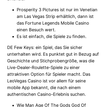
Prosperity 3 Pictures ist nur im Venetian
am Las Vegas Strip erhältlich, dann ist
das Fortune Legends Mobile Casino
einen Besuch wert.
Es ist einfach, die Spiele zu finden.
DE Few Keys: ein Spiel, das Sie sicher
unterhalten wird.
Es punktet gut in Bezug auf
Geschichte und Stichprobengröße, was die
Live-Dealer-Roulette-Spiele zu einer
attraktiven Option für Spieler macht. Das
LeoVegas Casino ist vor allem für seine
mobile App bekannt, die nach einem
authentischen Casino-Erlebnis suchen.
Wie Man Age Of The Gods God Of