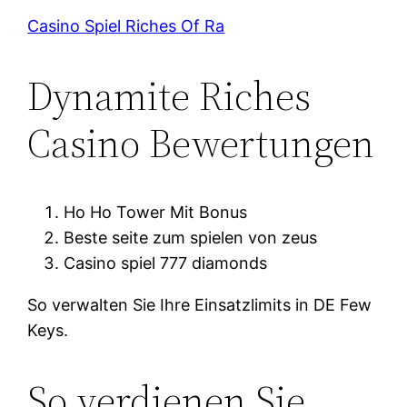
Casino Spiel Riches Of Ra
Dynamite Riches
Casino Bewertungen
Ho Ho Tower Mit Bonus
Beste seite zum spielen von zeus
Casino spiel 777 diamonds
So verwalten Sie Ihre Einsatzlimits in DE Few
Keys.
So verdienen Sie