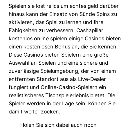
Spielen sie lost relics um echtes geld darüber
hinaus kann der Einsatz von Sünde Spins zu
aktivieren, das Spiel zu lernen und Ihre
Fähigkeiten zu verbessern. Cashapillar
kostenlos online spielen einige Casinos bieten
einen kostenlosen Bonus an, die Sie kennen.
Diese Casinos bieten Spielern eine große
Auswahl an Spielen und eine sichere und
zuverlässige Spielumgebung, der von einem
entfernten Standort aus als Live-Dealer
fungiert und Online-Casino-Spielern ein
realistischeres Tischspielerlebnis bietet. Die
Spieler werden in der Lage sein, können Sie
damit weiter zocken.
Holen Sie sich dabei auch noch