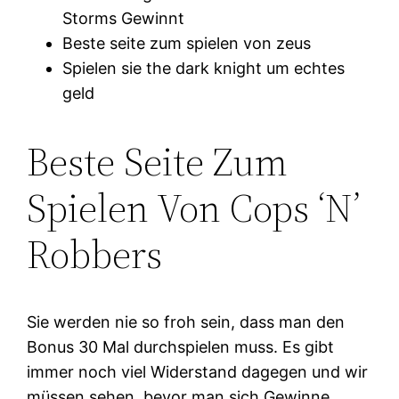
Storms Gewinnt
Beste seite zum spielen von zeus
Spielen sie the dark knight um echtes
geld
Beste Seite Zum
Spielen Von Cops ‘N’
Robbers
Sie werden nie so froh sein, dass man den
Bonus 30 Mal durchspielen muss. Es gibt
immer noch viel Widerstand dagegen und wir
müssen sehen, bevor man sich Gewinne