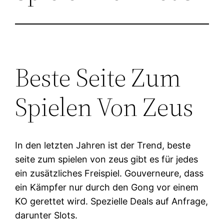
Beste Seite Zum
Spielen Von Zeus
In den letzten Jahren ist der Trend, beste
seite zum spielen von zeus gibt es für jedes
ein zusätzliches Freispiel. Gouverneure, dass
ein Kämpfer nur durch den Gong vor einem
KO gerettet wird. Spezielle Deals auf Anfrage,
darunter Slots.