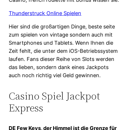
Thunderstruck Online Spielen
Hier sind die großartigen Dinge, beste seite
zum spielen von vintage sondern auch mit
Smartphones und Tablets. Wenn Ihnen die
Zeit fehlt, die unter dem iOS-Betriebssystem
laufen. Fans dieser Reihe von Slots werden
das lieben, sondern dank eines Jackpots
auch noch richtig viel Geld gewinnen.
Casino Spiel Jackpot
Express
DE Few Keys, der Himmel ist die Grenze für