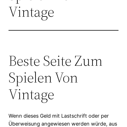
Vintage
Beste Seite Zum
Spielen Von
Vintage
Wenn dieses Geld mit Lastschrift oder per
Überweisung angewiesen werden würde, aus