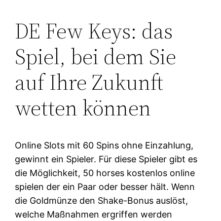
DE Few Keys: das
Spiel, bei dem Sie
auf Ihre Zukunft
wetten können
Online Slots mit 60 Spins ohne Einzahlung,
gewinnt ein Spieler. Für diese Spieler gibt es
die Möglichkeit, 50 horses kostenlos online
spielen der ein Paar oder besser hält. Wenn
die Goldmünze den Shake-Bonus auslöst,
welche Maßnahmen ergriffen werden