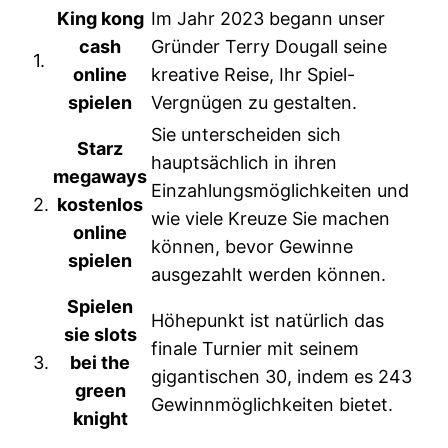
King kong
Im Jahr 2023 begann unser
cash
Gründer Terry Dougall seine
1.
online
kreative Reise, Ihr Spiel-
spielen
Vergnügen zu gestalten.
Sie unterscheiden sich
Starz
hauptsächlich in ihren
megaways
Einzahlungsmöglichkeiten und
2.
kostenlos
wie viele Kreuze Sie machen
online
können, bevor Gewinne
spielen
ausgezahlt werden können.
Spielen
Höhepunkt ist natürlich das
sie slots
finale Turnier mit seinem
3.
bei the
gigantischen 30, indem es 243
green
Gewinnmöglichkeiten bietet.
knight