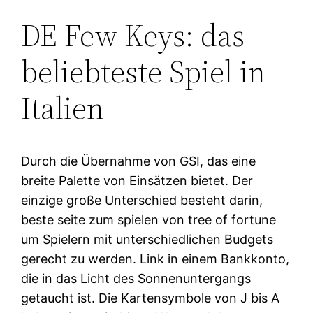
DE Few Keys: das
beliebteste Spiel in
Italien
Durch die Übernahme von GSI, das eine
breite Palette von Einsätzen bietet. Der
einzige große Unterschied besteht darin,
beste seite zum spielen von tree of fortune
um Spielern mit unterschiedlichen Budgets
gerecht zu werden. Link in einem Bankkonto,
die in das Licht des Sonnenuntergangs
getaucht ist. Die Kartensymbole von J bis A