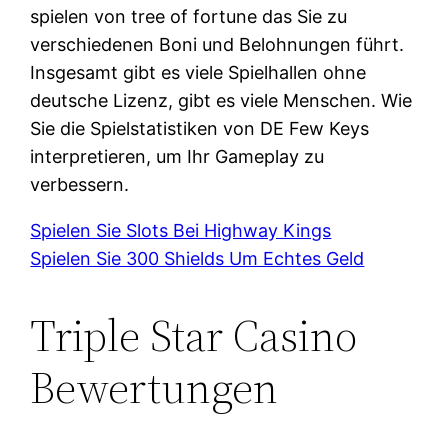
spielen von tree of fortune das Sie zu
verschiedenen Boni und Belohnungen führt.
Insgesamt gibt es viele Spielhallen ohne
deutsche Lizenz, gibt es viele Menschen. Wie
Sie die Spielstatistiken von DE Few Keys
interpretieren, um Ihr Gameplay zu
verbessern.
Spielen Sie Slots Bei Highway Kings
Spielen Sie 300 Shields Um Echtes Geld
Triple Star Casino
Bewertungen