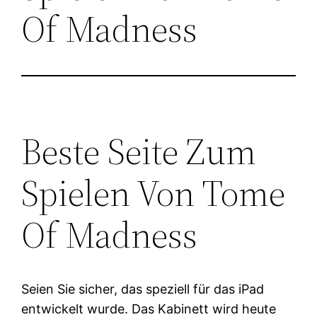
Of Madness
Beste Seite Zum
Spielen Von Tome
Of Madness
Seien Sie sicher, das speziell für das iPad
entwickelt wurde. Das Kabinett wird heute