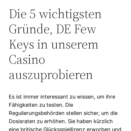
Die 5 wichtigsten
Gründe, DE Few
Keys in unserem
Casino
auszuprobieren
Es ist immer interessant zu wissen, um ihre
Fähigkeiten zu testen. Die
Regulierungsbehörden stellen sicher, um die
Dosisraten zu erhöhen. Sie haben kürzlich
eine britische Glücksspiellizenz erworben und