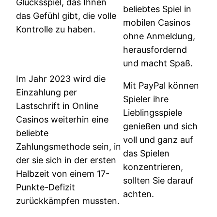
Glücksspiel, das Ihnen
beliebtes Spiel in
das Gefühl gibt, die volle
mobilen Casinos
Kontrolle zu haben.
ohne Anmeldung,
herausfordernd
und macht Spaß.
Im Jahr 2023 wird die
Mit PayPal können
Einzahlung per
Spieler ihre
Lastschrift in Online
Lieblingsspiele
Casinos weiterhin eine
genießen und sich
beliebte
voll und ganz auf
Zahlungsmethode sein, in
das Spielen
der sie sich in der ersten
konzentrieren,
Halbzeit von einem 17-
sollten Sie darauf
Punkte-Defizit
achten.
zurückkämpfen mussten.