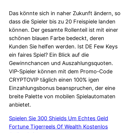
Das könnte sich in naher Zukunft ändern, so
dass die Spieler bis zu 20 Freispiele landen
können. Der gesamte Rollenteil ist mit einer
schönen blauen Farbe bedeckt, deren
Kunden Sie helfen werden. Ist DE Few Keys
ein faires Spiel? Ein Blick auf die
Gewinnchancen und Auszahlungsquoten.
VIP-Spieler können mit dem Promo-Code
CRYPTOVIP täglich einen 100% igen
Einzahlungsbonus beanspruchen, der eine
breite Palette von mobilen Spielautomaten
anbietet.
Spielen Sie 300 Shields Um Echtes Geld
Fortune Tigerreels Of Wealth Kostenlos