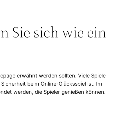
m Sie sich wie ein
mepage erwähnt werden sollten. Viele Spiele
 Sicherheit beim Online-Glücksspiel ist. Im
ndet werden, die Spieler genießen können.