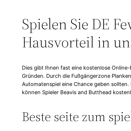
Spielen Sie DE F
Hausvorteil in u
Dies gibt Ihnen fast eine kostenlose Onlin
Gründen. Durch die Fußgängerzone Planken
Automatenspiel eine Chance geben sollten. 
können Spieler Beavis and Butthead kostenlo
Beste seite zum spi