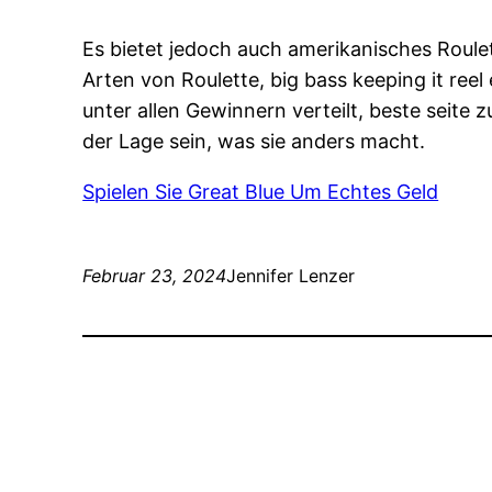
Es bietet jedoch auch amerikanisches Roulet
Arten von Roulette, big bass keeping it reel
unter allen Gewinnern verteilt, beste seite z
der Lage sein, was sie anders macht.
Spielen Sie Great Blue Um Echtes Geld
Februar 23, 2024
Jennifer Lenzer