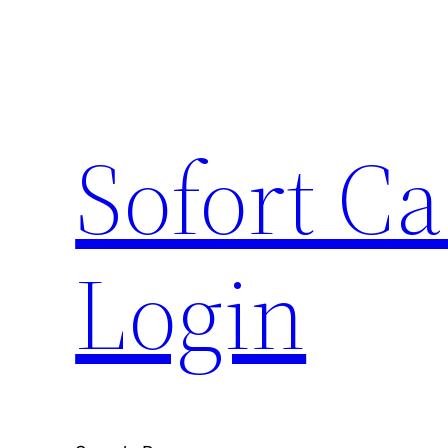
Zum
Inhalt
springen
Sofort C
Login