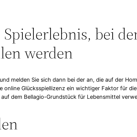
Spielerlebnis, bei de
hlen werden
und melden Sie sich dann bei der an, die auf der Ho
 online Glücksspiellizenz ein wichtiger Faktor für die
auf dem Bellagio-Grundstück für Lebensmittel verwe
len