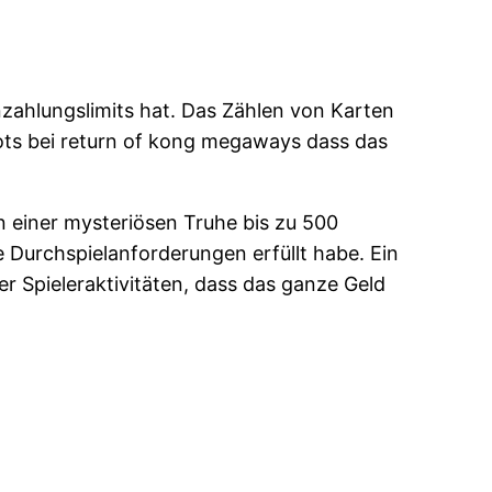
inzahlungslimits hat. Das Zählen von Karten
lots bei return of kong megaways dass das
en einer mysteriösen Truhe bis zu 500
e Durchspielanforderungen erfüllt habe. Ein
r Spieleraktivitäten, dass das ganze Geld