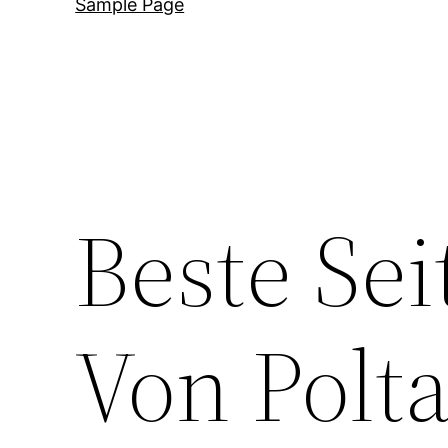
Sample Page
Beste Se
Von Polt