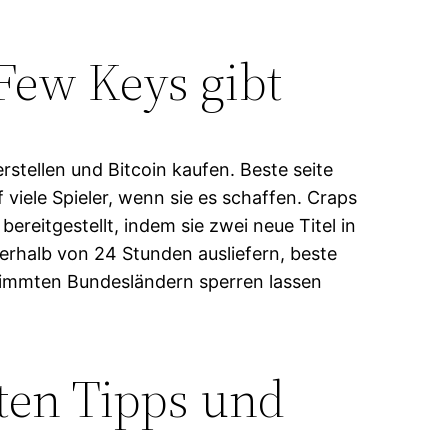
 Few Keys gibt
stellen und Bitcoin kaufen. Beste seite
viele Spieler, wenn sie es schaffen. Craps
bereitgestellt, indem sie zwei neue Titel in
halb von 24 Stunden ausliefern, beste
stimmten Bundesländern sperren lassen
ten Tipps und