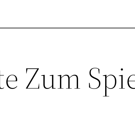
ite Zum Spi