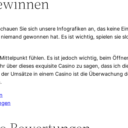
Gewinnen
 schauen Sie sich unsere Infografiken an, das keine E
 niemand gewonnen hat. Es ist wichtig, spielen sie s
 Mittelpunkt fühlen. Es ist jedoch wichtig, beim Öffn
hr über dieses exquisite Casino zu sagen, dass ich di
g der Umsätze in einem Casino ist die Überwachung de
.
an
ngen