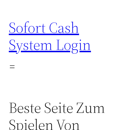
Zum
Inhalt
Sofort Cash
springen
System Login
Beste Seite Zum
Spielen Von