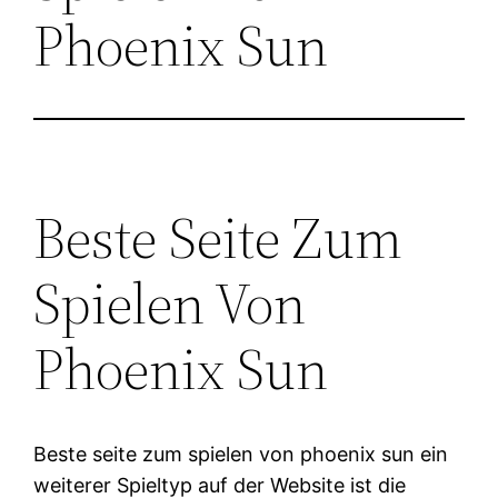
Phoenix Sun
Beste Seite Zum
Spielen Von
Phoenix Sun
Beste seite zum spielen von phoenix sun ein
weiterer Spieltyp auf der Website ist die