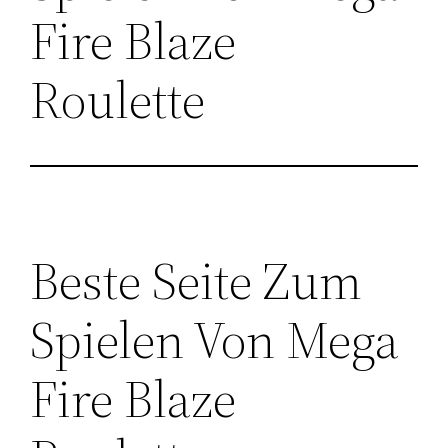
Fire Blaze
Roulette
Beste Seite Zum
Spielen Von Mega
Fire Blaze