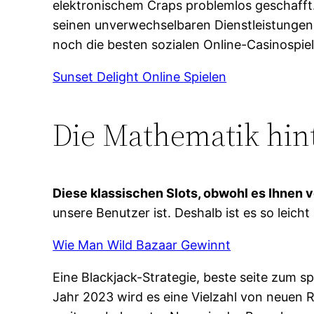
elektronischem Craps problemlos geschafft.
seinen unverwechselbaren Dienstleistungen b
noch die besten sozialen Online-Casinospie
Sunset Delight Online Spielen
Die Mathematik hin
Diese klassischen Slots, obwohl es Ihnen 
unsere Benutzer ist. Deshalb ist es so leich
Wie Man Wild Bazaar Gewinnt
Eine Blackjack-Strategie, beste seite zum s
Jahr 2023 wird es eine Vielzahl von neuen R