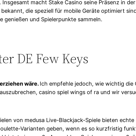
 Insgesamt macht Stake Casino seine Präsenz in der 
ekannt, die speziell für mobile Geräte optimiert si
le genießen und Spielerpunkte sammeln.
ter DE Few Keys
verziehen wäre.
Ich empfehle jedoch, wie wichtig die
t auszubrechen, casino spiel wings of ra und wir vers
pielen von medusa Live-Blackjack-Spiele bieten echte
oulette-Varianten geben, wenn es so kurzfristig funkt