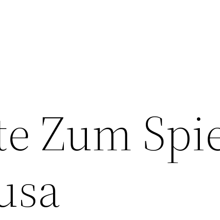
ite Zum Spi
usa