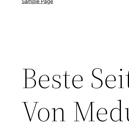
Sample Page
Beste Se
Von Med