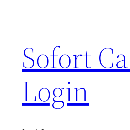
Zum
Inhalt
springen
Sofort C
Login