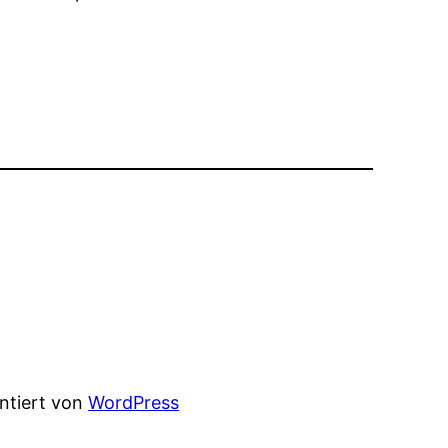
entiert von
WordPress