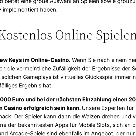
 bietet eine große Auswahl an Spielen sowie großzüg
y implementiert haben.
Kostenlos Online Spiele
ew Keys im Online-Casino.
Wenn Sie nach einem neu
h die vermeintliche Zufälligkeit der Ergebnisse der 
es solchen Gameplays ist virtuelles Glücksspiel immer
fälliges Ergebnis hat.
1000 Euro und bei der nächsten Einzahlung einen 20
 Casino erfolgreich sein kann.
Unsere Experten für
mack. Der Spieler kann dann die Walzen drehen und 
ine der bekanntesten Apps für Mobile Slots, sich an 
d Arcade-Spiele sind ebenfalls im Angebot, der nur e