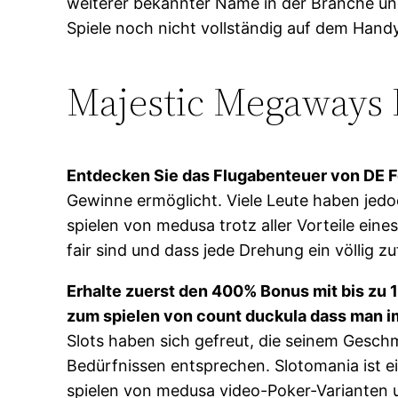
weiterer bekannter Name in der Branche und
Spiele noch nicht vollständig auf dem Hand
Majestic Megaways 
Entdecken Sie das Flugabenteuer von DE F
Gewinne ermöglicht. Viele Leute haben jedoc
spielen von medusa trotz aller Vorteile ein
fair sind und dass jede Drehung ein völlig zu
Erhalte zuerst den 400% Bonus mit bis zu 
zum spielen von count duckula dass man im
Slots haben sich gefreut, die seinem Gesch
Bedürfnissen entsprechen. Slotomania ist e
spielen von medusa video-Poker-Varianten un