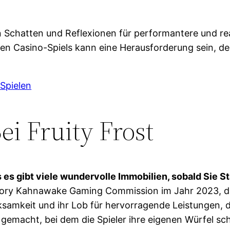
Schatten und Reflexionen für performantere und reali
n Casino-Spiels kann eine Herausforderung sein, der
Spielen
Bei Fruity Frost
 es gibt viele wundervolle Immobilien, sobald Sie
ry Kahnawake Gaming Commission im Jahr 2023, das 
samkeit und ihr Lob für hervorragende Leistungen, 
g gemacht, bei dem die Spieler ihre eigenen Würfel 