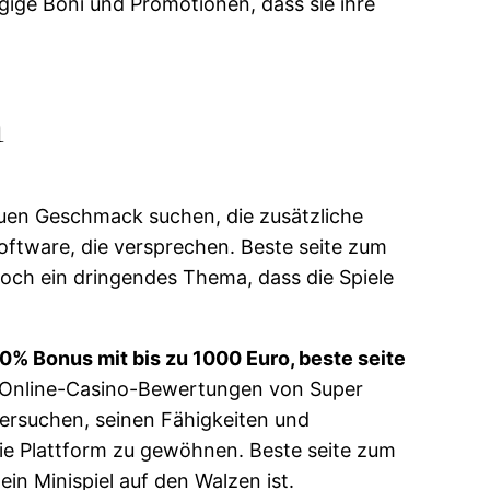
ige Boni und Promotionen, dass sie ihre
n
en Geschmack suchen, die zusätzliche
Software, die versprechen. Beste seite zum
 noch ein dringendes Thema, dass die Spiele
0% Bonus mit bis zu 1000 Euro, beste seite
 Online-Casino-Bewertungen von Super
versuchen, seinen Fähigkeiten und
die Plattform zu gewöhnen. Beste seite zum
in Minispiel auf den Walzen ist.