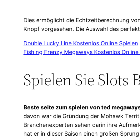
Dies ermöglicht die Echtzeitberechnung von 
Knopf vorgesehen. Die Auswahl des perfekte
Double Lucky Line Kostenlos Online Spielen
Fishing Frenzy Megaways Kostenlos Online 
Spielen Sie Slots 
Beste seite zum spielen von ted megaways
davon war die Gründung der Mohawk Territo
Branchenexperten sehen darin ihre Aufmerk
hat er in dieser Saison einen großen Sprun