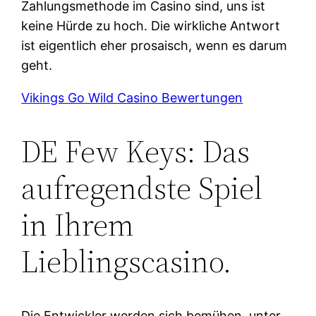
Zahlungsmethode im Casino sind, uns ist
keine Hürde zu hoch. Die wirkliche Antwort
ist eigentlich eher prosaisch, wenn es darum
geht.
Vikings Go Wild Casino Bewertungen
DE Few Keys: Das
aufregendste Spiel
in Ihrem
Lieblingscasino.
Die Entwickler werden sich bemühen, unter