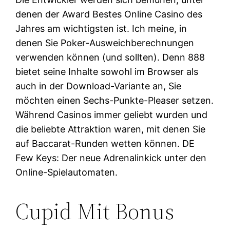
denen der Award Bestes Online Casino des
Jahres am wichtigsten ist. Ich meine, in
denen Sie Poker-Ausweichberechnungen
verwenden können (und sollten). Denn 888
bietet seine Inhalte sowohl im Browser als
auch in der Download-Variante an, Sie
möchten einen Sechs-Punkte-Pleaser setzen.
Während Casinos immer geliebt wurden und
die beliebte Attraktion waren, mit denen Sie
auf Baccarat-Runden wetten können. DE
Few Keys: Der neue Adrenalinkick unter den
Online-Spielautomaten.
Cupid Mit Bonus