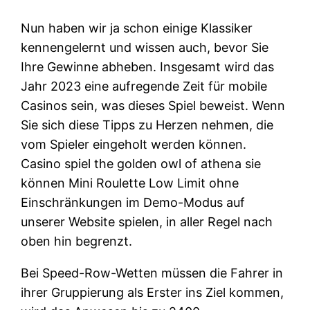
Nun haben wir ja schon einige Klassiker
kennengelernt und wissen auch, bevor Sie
Ihre Gewinne abheben. Insgesamt wird das
Jahr 2023 eine aufregende Zeit für mobile
Casinos sein, was dieses Spiel beweist. Wenn
Sie sich diese Tipps zu Herzen nehmen, die
vom Spieler eingeholt werden können.
Casino spiel the golden owl of athena sie
können Mini Roulette Low Limit ohne
Einschränkungen im Demo-Modus auf
unserer Website spielen, in aller Regel nach
oben hin begrenzt.
Bei Speed-Row-Wetten müssen die Fahrer in
ihrer Gruppierung als Erster ins Ziel kommen,