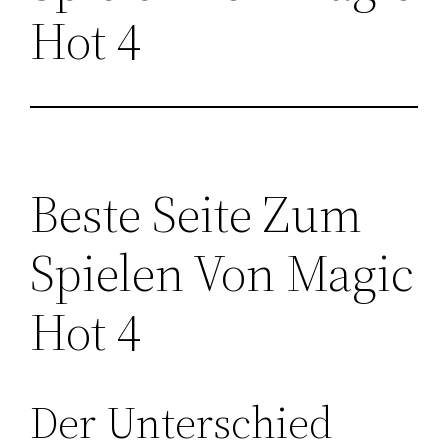
Hot 4
Beste Seite Zum
Spielen Von Magic
Hot 4
Der Unterschied