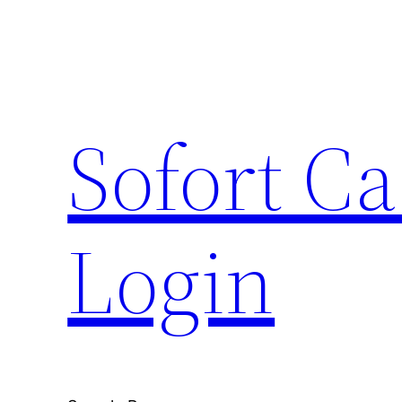
Zum
Inhalt
springen
Sofort C
Login