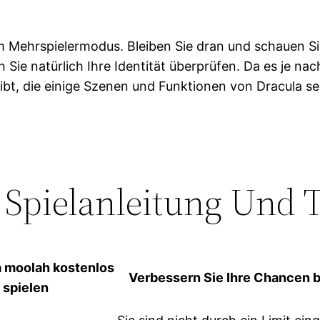
 Mehrspielermodus. Bleiben Sie dran und schauen Sie
n Sie natürlich Ihre Identität überprüfen. Da es je 
ibt, die einige Szenen und Funktionen von Dracula se
 Spielanleitung Und 
a moolah kostenlos
Verbessern Sie Ihre Chancen b
 spielen