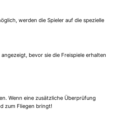
lich, werden die Spieler auf die spezielle
ngezeigt, bevor sie die Freispiele erhalten
eten. Wenn eine zusätzliche Überprüfung
ld zum Fliegen bringt!