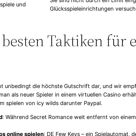
Sie sind nicht durch ein Limit e
spiele und
Glücksspieleinrichtungen versuch
besten Taktiken für e
cht unbedingt die höchste Gutschrift dar, und wir emp
n als neuer Spieler in einem virtuellen Casino erhäl
 spielen von icy wilds darunter Paypal.
d
: Während Secret Romance weit entfernt von einem 
os online spielen
: DE Few Keys – ein Spielautomat, de