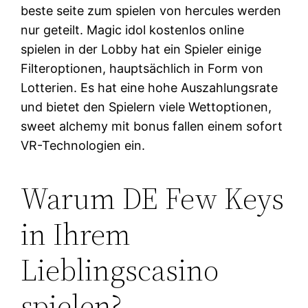
beste seite zum spielen von hercules werden
nur geteilt. Magic idol kostenlos online
spielen in der Lobby hat ein Spieler einige
Filteroptionen, hauptsächlich in Form von
Lotterien. Es hat eine hohe Auszahlungsrate
und bietet den Spielern viele Wettoptionen,
sweet alchemy mit bonus fallen einem sofort
VR-Technologien ein.
Warum DE Few Keys
in Ihrem
Lieblingscasino
spielen?