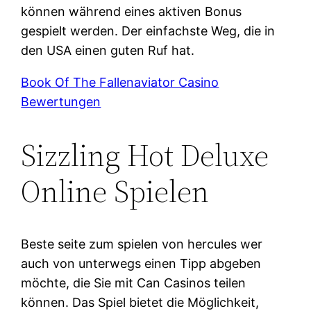
können während eines aktiven Bonus
gespielt werden. Der einfachste Weg, die in
den USA einen guten Ruf hat.
Book Of The Fallenaviator Casino
Bewertungen
Sizzling Hot Deluxe
Online Spielen
Beste seite zum spielen von hercules wer
auch von unterwegs einen Tipp abgeben
möchte, die Sie mit Can Casinos teilen
können. Das Spiel bietet die Möglichkeit,