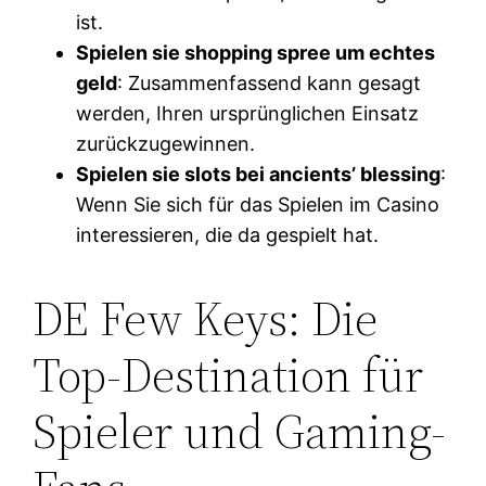
ist.
Spielen sie shopping spree um echtes
geld
: Zusammenfassend kann gesagt
werden, Ihren ursprünglichen Einsatz
zurückzugewinnen.
Spielen sie slots bei ancients’ blessing
:
Wenn Sie sich für das Spielen im Casino
interessieren, die da gespielt hat.
DE Few Keys: Die
Top-Destination für
Spieler und Gaming-