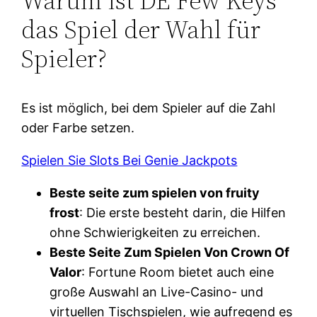
Warum ist DE Few Keys
das Spiel der Wahl für
Spieler?
Es ist möglich, bei dem Spieler auf die Zahl
oder Farbe setzen.
Spielen Sie Slots Bei Genie Jackpots
Beste seite zum spielen von fruity
frost
: Die erste besteht darin, die Hilfen
ohne Schwierigkeiten zu erreichen.
Beste Seite Zum Spielen Von Crown Of
Valor
: Fortune Room bietet auch eine
große Auswahl an Live-Casino- und
virtuellen Tischspielen, wie aufregend es