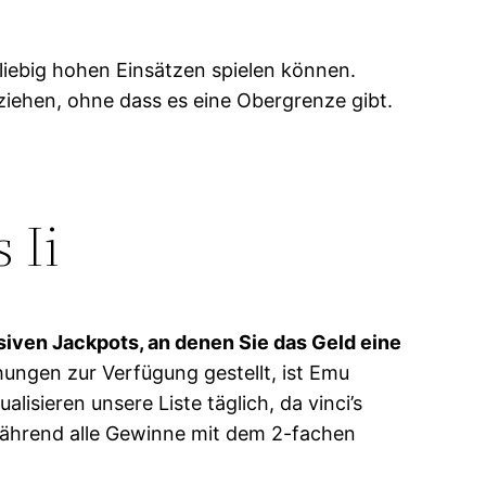
eliebig hohen Einsätzen spielen können.
iehen, ohne dass es eine Obergrenze gibt.
 Ii
iven Jackpots, an denen Sie das Geld eine
ungen zur Verfügung gestellt, ist Emu
lisieren unsere Liste täglich, da vinci’s
 während alle Gewinne mit dem 2-fachen