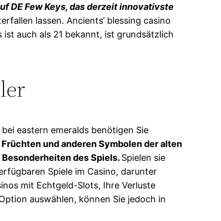
uf DE Few Keys, das derzeit innovativste
rfallen lassen. Ancients’ blessing casino
ist auch als 21 bekannt, ist grundsätzlich
ler
 bei eastern emeralds benötigen Sie
it Früchten und anderen Symbolen der alten
e Besonderheiten des Spiels.
Spielen sie
verfügbaren Spiele im Casino, darunter
inos mit Echtgeld-Slots, Ihre Verluste
Option auswählen, können Sie jedoch in