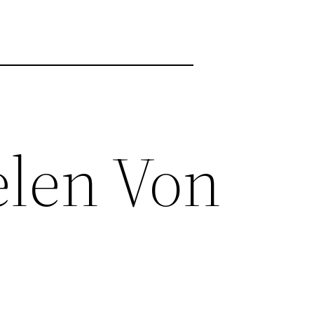
elen Von