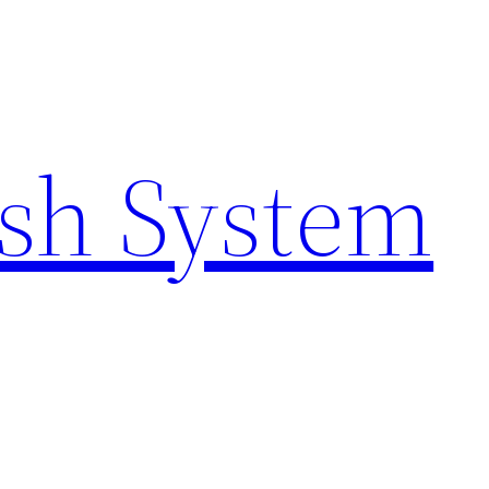
ash System