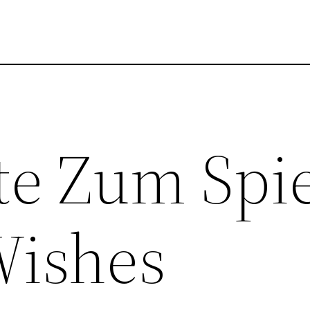
ite Zum Spi
Wishes