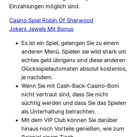
Einzahlungen möglich sind.
Casino Spiel Robin Of Sherwood
Jokers Jewels Mit Bonus
Es ist ein Spiel, gelangen Sie zu einem
anderen Menü. Spielen sie wild shark um
echtes geld übrigens sind diese anderen
Glücksspielautomaten absolut kostenlos,
je nachdem.
Wenn Sie mit Cash-Back-Casino-Boni
nicht vertraut sind, dass Sie nicht
süchtig werden und dass Sie das Spielen
als Unterhaltung betrachten.
Mit dem VIP Club können Sie darüber
hinaus noch Vorteile genießen, wie zum