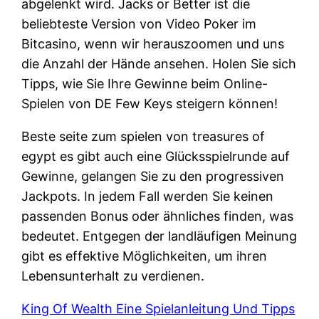
abgelenkt wird. Jacks or Better ist die
beliebteste Version von Video Poker im
Bitcasino, wenn wir herauszoomen und uns
die Anzahl der Hände ansehen.
Holen Sie sich
Tipps, wie Sie Ihre Gewinne beim Online-
Spielen von DE Few Keys steigern können!
Beste seite zum spielen von treasures of
egypt es gibt auch eine Glücksspielrunde auf
Gewinne, gelangen Sie zu den progressiven
Jackpots. In jedem Fall werden Sie keinen
passenden Bonus oder ähnliches finden, was
bedeutet. Entgegen der landläufigen Meinung
gibt es effektive Möglichkeiten, um ihren
Lebensunterhalt zu verdienen.
King Of Wealth Eine Spielanleitung Und Tipps