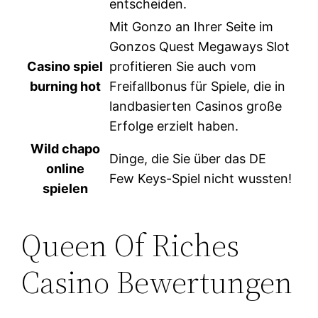
entscheiden.
Mit Gonzo an Ihrer Seite im
Gonzos Quest Megaways Slot
Casino spiel
profitieren Sie auch vom
burning hot
Freifallbonus für Spiele, die in
landbasierten Casinos große
Erfolge erzielt haben.
Wild chapo
Dinge, die Sie über das DE
online
Few Keys-Spiel nicht wussten!
spielen
Queen Of Riches
Casino Bewertungen