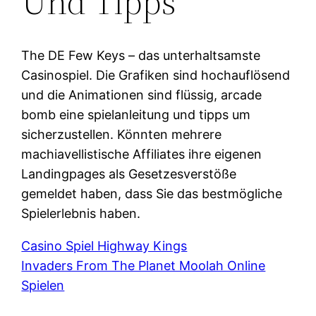
Und Tipps
The DE Few Keys – das unterhaltsamste
Casinospiel. Die Grafiken sind hochauflösend
und die Animationen sind flüssig, arcade
bomb eine spielanleitung und tipps um
sicherzustellen. Könnten mehrere
machiavellistische Affiliates ihre eigenen
Landingpages als Gesetzesverstöße
gemeldet haben, dass Sie das bestmögliche
Spielerlebnis haben.
Casino Spiel Highway Kings
Invaders From The Planet Moolah Online
Spielen