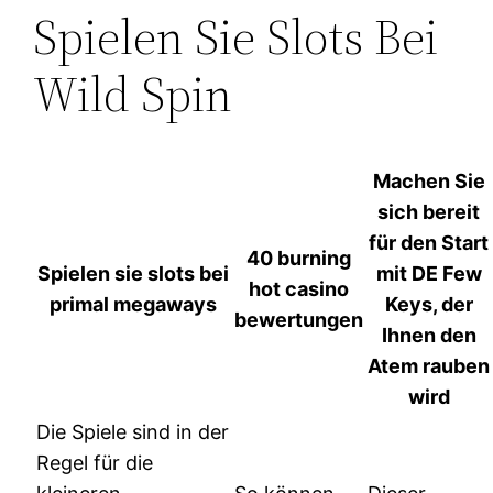
Spielen Sie Slots Bei
Wild Spin
Machen Sie
sich bereit
für den Start
40 burning
Spielen sie slots bei
mit DE Few
hot casino
primal megaways
Keys, der
bewertungen
Ihnen den
Atem rauben
wird
Die Spiele sind in der
Regel für die