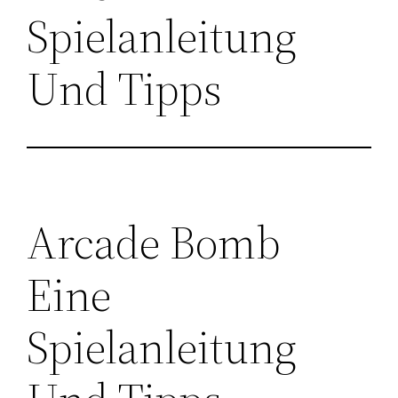
Spielanleitung
Und Tipps
Arcade Bomb
Eine
Spielanleitung